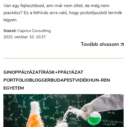
Van egy fejlesztésed, ami már nem ötlet, de még nem
piackész? Ez a felhívás arra való, hogy prototípusból termék
legyen.
Szerző:
Caprica Consulting
2025. október 10. 10:37
Tovább olvasom
GINOP
PÁLYÁZATÍRÁS
K+F
PÁLYÁZAT
PORTFOLIOBLOGGER
BUDAPEST
VIDÉK
HUN-REN
EGYETEM