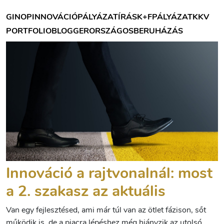
GINOP
INNOVÁCIÓ
PÁLYÁZATÍRÁS
K+F
PÁLYÁZAT
KKV
PORTFOLIOBLOGGER
ORSZÁGOS
BERUHÁZÁS
Innováció a rajtvonalnál: most
a 2. szakasz az aktuális
Van egy fejlesztésed, ami már túl van az ötlet fázison, sőt
működik is, de a piacra lépéshez még hiányzik az utolsó,