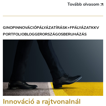
Tovább olvasom
GINOP
INNOVÁCIÓ
PÁLYÁZATÍRÁS
K+F
PÁLYÁZAT
KKV
PORTFOLIOBLOGGER
ORSZÁGOS
BERUHÁZÁS
Innováció a rajtvonalnál