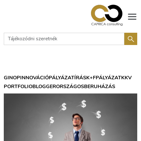
GINOP
INNOVÁCIÓ
PÁLYÁZATÍRÁS
K+F
PÁLYÁZAT
KKV
PORTFOLIOBLOGGER
ORSZÁGOS
BERUHÁZÁS