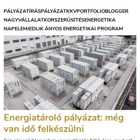
PÁLYÁZATÍRÁS
PÁLYÁZAT
KKV
PORTFOLIOBLOGGER
NAGYVÁLLALAT
KORSZERŰSÍTÉS
ENERGETIKA
NAPELEM
JEDLIK ÁNYOS ENERGETIKAI PROGRAM
Energiatároló pályázat: még
van idő felkészülni