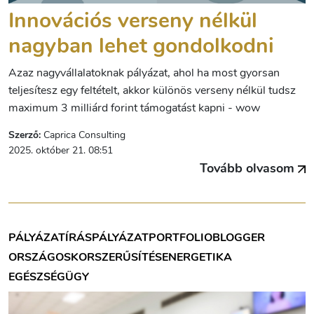
Innovációs verseny nélkül
nagyban lehet gondolkodni
Azaz nagyvállalatoknak pályázat, ahol ha most gyorsan
teljesítesz egy feltételt, akkor különös verseny nélkül tudsz
maximum 3 milliárd forint támogatást kapni - wow
Szerző:
Caprica Consulting
2025. október 21. 08:51
Tovább olvasom
PÁLYÁZATÍRÁS
PÁLYÁZAT
PORTFOLIOBLOGGER
ORSZÁGOS
KORSZERŰSÍTÉS
ENERGETIKA
EGÉSZSÉGÜGY