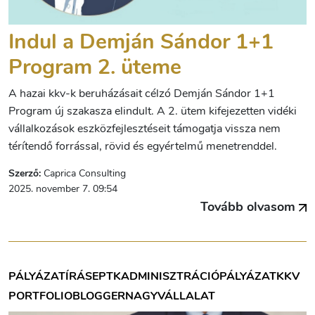
Indul a Demján Sándor 1+1
Program 2. üteme
A hazai kkv-k beruházásait célzó Demján Sándor 1+1
Program új szakasza elindult. A 2. ütem kifejezetten vidéki
vállalkozások eszközfejlesztéseit támogatja vissza nem
térítendő forrással, rövid és egyértelmű menetrenddel.
Szerző:
Caprica Consulting
2025. november 7. 09:54
Tovább olvasom
PÁLYÁZATÍRÁS
EPTK
ADMINISZTRÁCIÓ
PÁLYÁZAT
KKV
PORTFOLIOBLOGGER
NAGYVÁLLALAT