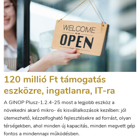
120 millió Ft támogatás
eszközre, ingatlanra, IT-ra
A GINOP Plusz-1.2.4-25 most a legjobb eszköz a
növekedni akaró mikro- és kisvállalkozások kezében: jól
ütemezhető, kézzelfogható fejlesztésekre ad forrást, olyan
térségekben, ahol minden új kapacitás, minden megvett gép
fontos a mindennapi működésben.