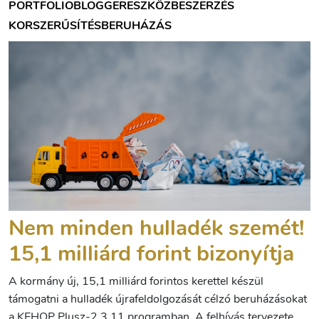
PORTFOLIOBLOGGER
ESZKÖZBESZERZÉS
KORSZERŰSÍTÉS
BERUHÁZÁS
Nem minden hulladék szemét!
15,1 milliárd forint bizonyítja
A kormány új, 15,1 milliárd forintos kerettel készül
támogatni a hulladék újrafeldolgozását célzó beruházásokat
a KEHOP Plusz-2.3.11 programban. A felhívás tervezete