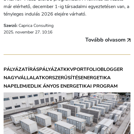
már elérhető, december 1-ig társadalmi egyeztetésen van, a
tényleges indulás 2026 elejére várható.
Szerző:
Caprica Consulting
2025. november 27. 10:16
Tovább olvasom
PÁLYÁZATÍRÁS
PÁLYÁZAT
KKV
PORTFOLIOBLOGGER
NAGYVÁLLALAT
KORSZERŰSÍTÉS
ENERGETIKA
NAPELEM
JEDLIK ÁNYOS ENERGETIKAI PROGRAM