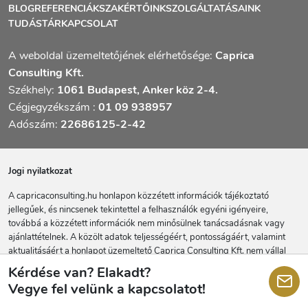
BLOG
REFERENCIÁK
SZAKÉRTŐINK
SZOLGÁLTATÁSAINK
TUDÁSTÁR
KAPCSOLAT
A weboldal üzemeltetőjének elérhetősége:
Caprica
Consulting Kft.
Székhely:
1061 Budapest, Anker köz 2-4.
Cégjegyzékszám :
01 09 938957
Adószám:
22686125-2-42
Jogi nyilatkozat
A capricaconsulting.hu honlapon közzétett információk tájékoztató
jellegűek, és nincsenek tekintettel a felhasználók egyéni igényeire,
továbbá a közzétett információk nem minősülnek tanácsadásnak vagy
ajánlattételnek. A közölt adatok teljességéért, pontosságáért, valamint
aktualitásáért a honlapot üzemeltető Caprica Consulting Kft. nem vállal
felelősséget. A honlapon található információk alapján hozott, illetve az
Kérdése van? Elakadt?
azokra alapozott üzleti döntésekből eredő károkért a Caprica Consulting
Vegye fel velünk a kapcsolatot!
Kft. nem vállal felelősséget.