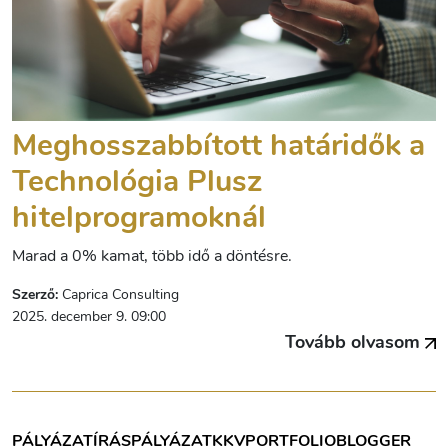
Meghosszabbított határidők a
Technológia Plusz
hitelprogramoknál
Marad a 0% kamat, több idő a döntésre.
Szerző:
Caprica Consulting
2025. december 9. 09:00
Tovább olvasom
PÁLYÁZATÍRÁS
PÁLYÁZAT
KKV
PORTFOLIOBLOGGER