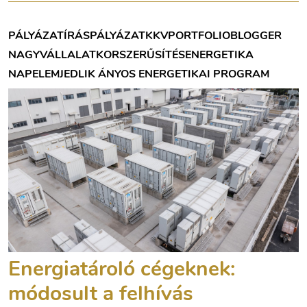
PÁLYÁZATÍRÁS
PÁLYÁZAT
KKV
PORTFOLIOBLOGGER
NAGYVÁLLALAT
KORSZERŰSÍTÉS
ENERGETIKA
NAPELEM
JEDLIK ÁNYOS ENERGETIKAI PROGRAM
Energiatároló cégeknek:
módosult a felhívás