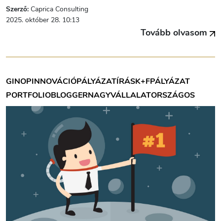
Szerző:
Caprica Consulting
2025. október 28. 10:13
Tovább olvasom
GINOP
INNOVÁCIÓ
PÁLYÁZATÍRÁS
K+F
PÁLYÁZAT
PORTFOLIOBLOGGER
NAGYVÁLLALAT
ORSZÁGOS