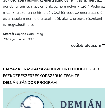
Sok cég azért legyint az energiatárolós felhívásra, mert azt
gondolja: „nincs napelemünk, ez nem nekünk szól.” Pedig ez
most kifejezetten jó hír: a pályázat lényege az energiatároló,
és a napelem nem előfeltétel – sőt, akár a projekt részeként
is megvalósítható.
Szerző:
Caprica Consulting
2026. január 20. 08:45
Tovább olvasom
PÁLYÁZATÍRÁS
PÁLYÁZAT
KKV
PORTFOLIOBLOGGER
ESZKÖZBESZERZÉS
KORSZERŰSÍTÉS
HITEL
DEMJÁN SÁNDOR PROGRAM