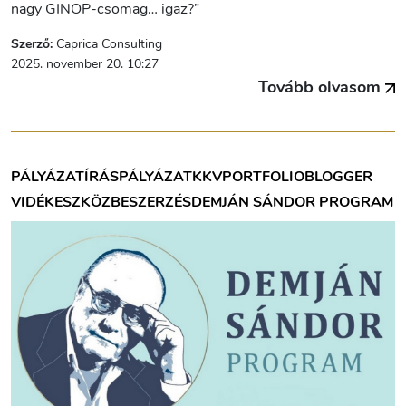
nagy GINOP-csomag… igaz?”
Szerző:
Caprica Consulting
2025. november 20. 10:27
Tovább olvasom
PÁLYÁZATÍRÁS
PÁLYÁZAT
KKV
PORTFOLIOBLOGGER
VIDÉK
ESZKÖZBESZERZÉS
DEMJÁN SÁNDOR PROGRAM