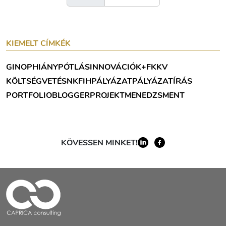
KIEMELT CÍMKÉK
GINOP
HIÁNYPÓTLÁS
INNOVÁCIÓ
K+F
KKV
KÖLTSÉGVETÉS
NKFIH
PÁLYÁZAT
PÁLYÁZATÍRÁS
PORTFOLIOBLOGGER
PROJEKTMENEDZSMENT
KÖVESSEN MINKET!