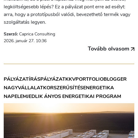
legköltségesebb lépés? Ez a pályázat pont erre ad esélyt:
arra, hogy a prototípusból valódi, bevezethető termék vagy
szolgáltatás legyen.
Szerző:
Caprica Consulting
2026. január 27. 10:36
Tovább olvasom
PÁLYÁZATÍRÁS
PÁLYÁZAT
KKV
PORTFOLIOBLOGGER
NAGYVÁLLALAT
KORSZERŰSÍTÉS
ENERGETIKA
NAPELEM
JEDLIK ÁNYOS ENERGETIKAI PROGRAM