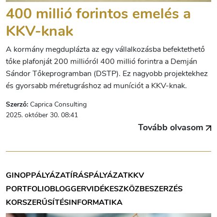
400 millió forintos emelés a
KKV-knak
A kormány megduplázta az egy vállalkozásba befektethető
tőke plafonját 200 millióról 400 millió forintra a Demján
Sándor Tőkeprogramban (DSTP). Ez nagyobb projektekhez
és gyorsabb méretugráshoz ad muníciót a KKV-knak.
Szerző:
Caprica Consulting
2025. október 30. 08:41
Tovább olvasom
GINOP
PÁLYÁZATÍRÁS
PÁLYÁZAT
KKV
PORTFOLIOBLOGGER
VIDÉK
ESZKÖZBESZERZÉS
KORSZERŰSÍTÉS
INFORMATIKA