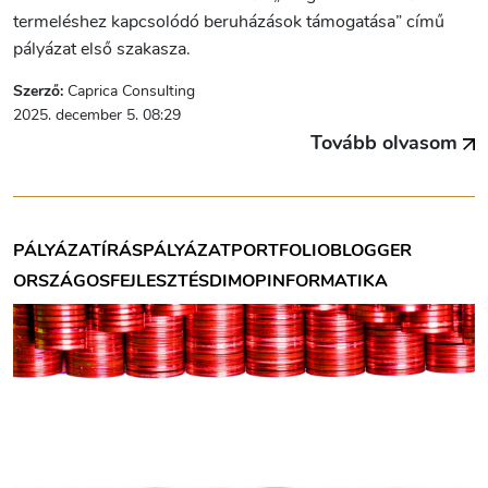
termeléshez kapcsolódó beruházások támogatása” című
pályázat első szakasza.
Szerző:
Caprica Consulting
2025. december 5. 08:29
Tovább olvasom
PÁLYÁZATÍRÁS
PÁLYÁZAT
PORTFOLIOBLOGGER
ORSZÁGOS
FEJLESZTÉS
DIMOP
INFORMATIKA