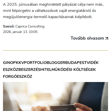
A 2025. júniusában meghirdetett pályázat célja nem más,
mint felpörgetni a vállalkozások saját energiatároló és
megújulóenergia-termelő kapacitásainak kiépítését.
Szerző:
Caprica Consulting
2026. január 13. 10:05
Tovább olvasom
GINOP
KKV
PORTFOLIOBLOGGER
BUDAPEST
VIDÉK
ESZKÖZBESZERZÉS
HITEL
MŰKÖDÉSI KÖLTSÉGEK
FORGÓESZKÖZ