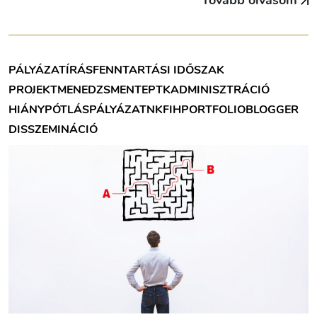
Tovább olvasom
PÁLYÁZATÍRÁS
FENNTARTÁSI IDŐSZAK
PROJEKTMENEDZSMENT
EPTK
ADMINISZTRÁCIÓ
HIÁNYPÓTLÁS
PÁLYÁZAT
NKFIH
PORTFOLIOBLOGGER
DISSZEMINÁCIÓ