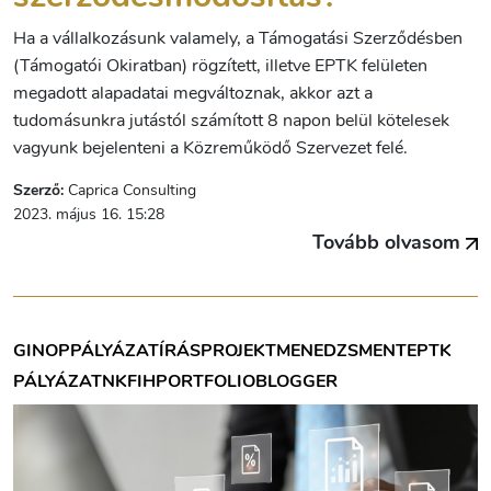
Ha a vállalkozásunk valamely, a Támogatási Szerződésben
(Támogatói Okiratban) rögzített, illetve EPTK felületen
megadott alapadatai megváltoznak, akkor azt a
tudomásunkra jutástól számított 8 napon belül kötelesek
vagyunk bejelenteni a Közreműködő Szervezet felé.
Szerző:
Caprica Consulting
2023. május 16. 15:28
Tovább olvasom
GINOP
PÁLYÁZATÍRÁS
PROJEKTMENEDZSMENT
EPTK
PÁLYÁZAT
NKFIH
PORTFOLIOBLOGGER