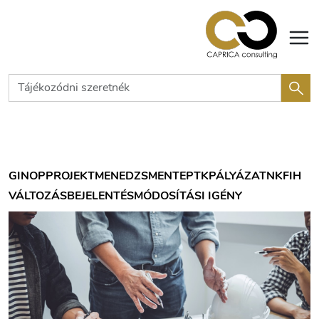
GINOP
PROJEKTMENEDZSMENT
EPTK
PÁLYÁZAT
NKFIH
VÁLTOZÁSBEJELENTÉS
MÓDOSÍTÁSI IGÉNY