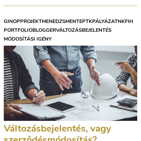
GINOP
PROJEKTMENEDZSMENT
EPTK
PÁLYÁZAT
NKFIH
PORTFOLIOBLOGGER
VÁLTOZÁSBEJELENTÉS
MÓDOSÍTÁSI IGÉNY
Változásbejelentés, vagy
szerződésmódosítás?