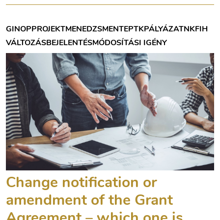
GINOP
PROJEKTMENEDZSMENT
EPTK
PÁLYÁZAT
NKFIH
VÁLTOZÁSBEJELENTÉS
MÓDOSÍTÁSI IGÉNY
Change notification or
amendment of the Grant
Agreement – which one is