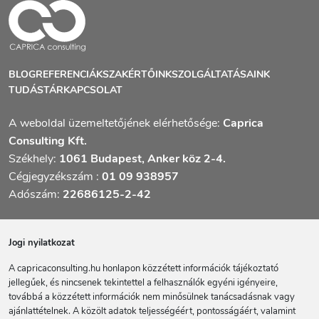
BLOG
REFERENCIÁK
SZAKÉRTŐINK
SZOLGÁLTATÁSAINK
TUDÁSTÁR
KAPCSOLAT
A weboldal üzemeltetőjének elérhetősége:
Caprica
Consulting Kft.
Székhely:
1061 Budapest, Anker köz 2-4.
Cégjegyzékszám :
01 09 938957
Adószám:
22686125-2-42
Jogi nyilatkozat
A capricaconsulting.hu honlapon közzétett információk tájékoztató
jellegűek, és nincsenek tekintettel a felhasználók egyéni igényeire,
továbbá a közzétett információk nem minősülnek tanácsadásnak vagy
ajánlattételnek. A közölt adatok teljességéért, pontosságáért, valamint