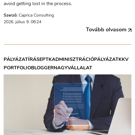
avoid getting lost in the process.
Szerző:
Caprica Consulting
2026. július 9. 08:24
Tovább olvasom
PÁLYÁZATÍRÁS
EPTK
ADMINISZTRÁCIÓ
PÁLYÁZAT
KKV
PORTFOLIOBLOGGER
NAGYVÁLLALAT