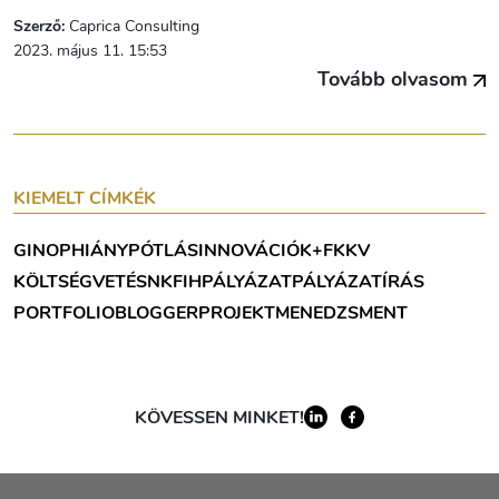
Szerző:
Caprica Consulting
2023. május 11. 15:53
Tovább olvasom
KIEMELT CÍMKÉK
GINOP
HIÁNYPÓTLÁS
INNOVÁCIÓ
K+F
KKV
KÖLTSÉGVETÉS
NKFIH
PÁLYÁZAT
PÁLYÁZATÍRÁS
PORTFOLIOBLOGGER
PROJEKTMENEDZSMENT
KÖVESSEN MINKET!