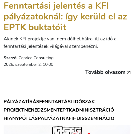
Fenntartási jelentés a KFI
pályázatoknál: így kerüld el az
EPTK buktatóit
Akinek KFI projektje van, nem dőlhet hátra: itt az idő a
fenntartási jelentések világával szembenézni.
Szerző:
Caprica Consulting
2025. szeptember 2. 10:00
Tovább olvasom
PÁLYÁZATÍRÁS
FENNTARTÁSI IDŐSZAK
PROJEKTMENEDZSMENT
EPTK
ADMINISZTRÁCIÓ
HIÁNYPÓTLÁS
PÁLYÁZAT
NKFIH
DISSZEMINÁCIÓ