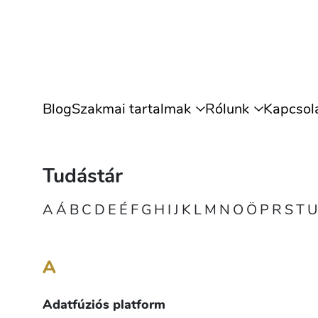
Blog
Szakmai tartalmak
Rólunk
Kapcsol
Tudástár
A
Á
B
C
D
E
É
F
G
H
I
J
K
L
M
N
O
Ö
P
R
S
T
U
A
Adatfúziós platform