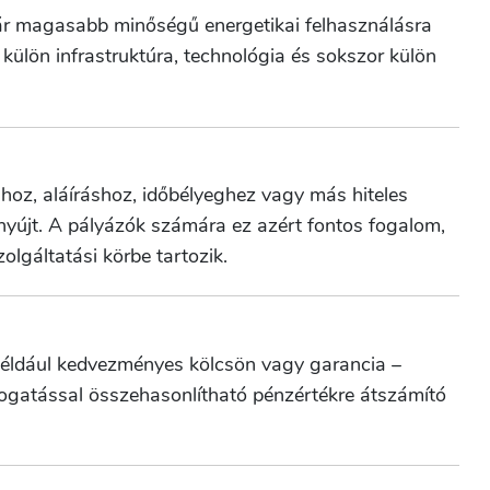
y már magasabb minőségű energetikai felhasználásra
külön infrastruktúra, technológia és sokszor külön
shoz, aláíráshoz, időbélyeghez vagy más hiteles
nyújt. A pályázók számára ez azért fontos fogalom,
olgáltatási körbe tartozik.
éldául kedvezményes kölcsön vagy garancia –
ogatással összehasonlítható pénzértékre átszámító