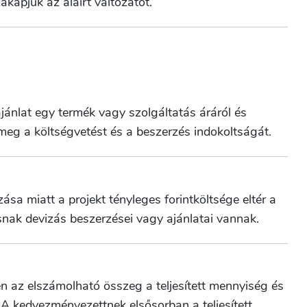
akapjuk az aláírt változatot.
 ajánlat egy termék vagy szolgáltatás áráról és
 meg a költségvetést és a beszerzés indokoltságát.
sa miatt a projekt tényleges forintköltsége eltér a
ásnak devizás beszerzései vagy ajánlatai vannak.
n az elszámolható összeg a teljesített mennyiség és
A kedvezményezettnek elsősorban a teljesített