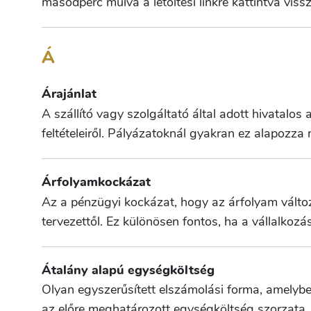
másodperc múlva a letöltési linkre kattintva vissz
Á
Árajánlat
A szállító vagy szolgáltató által adott hivatalos
feltételeiről. Pályázatoknál gyakran ez alapozza
Árfolyamkockázat
Az a pénzügyi kockázat, hogy az árfolyam változá
tervezettől. Ez különösen fontos, ha a vállalkoz
Átalány alapú egységköltség
Olyan egyszerűsített elszámolási forma, amelybe
az előre meghatározott egységköltség szorzata. 