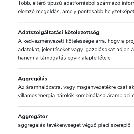
Több, eltérő típusú adatforrásból származó inf
elemző megoldás, amely pontosabb helyzetképet
Adatszolgáltatási kötelezettség
A kedvezményezett kötelessége arra, hogy a proj
adatokat, jelentéseket vagy igazolásokat adjon á
hanem a támogatás egyik alapfeltétele.
Aggregálás
Az áramhálózatra, vagy magánvezetékre csatlak
villamosenergia-tárolók kombinálása árampiaci ér
Aggregátor
aggregálás tevékenységet végző piaci szereplő