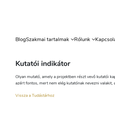
Blog
Szakmai tartalmak
Rólunk
Kapcsol
Kutatói indikátor
Olyan mutató, amely a projektben részt vevő kutatói kap
azért fontos, mert nem elég kutatónak nevezni valakit, az
Vissza a Tudástárhoz