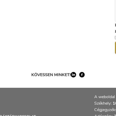
KÖVESSEN MINKET!
A weboldal 
Székhely:
10
Cégjegyzék