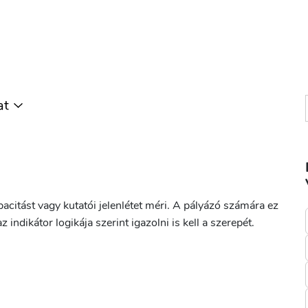
at
acitást vagy kutatói jelenlétet méri. A pályázó számára ez
 indikátor logikája szerint igazolni is kell a szerepét.