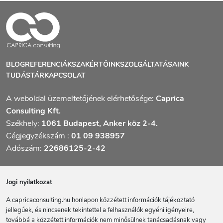
BLOG
REFERENCIÁK
SZAKÉRTŐINK
SZOLGÁLTATÁSAINK
TUDÁSTÁR
KAPCSOLAT
A weboldal üzemeltetőjének elérhetősége:
Caprica
Consulting Kft.
Székhely:
1061 Budapest, Anker köz 2-4.
Cégjegyzékszám :
01 09 938957
Adószám:
22686125-2-42
Jogi nyilatkozat
A capricaconsulting.hu honlapon közzétett információk tájékoztató
jellegűek, és nincsenek tekintettel a felhasználók egyéni igényeire,
továbbá a közzétett információk nem minősülnek tanácsadásnak vagy