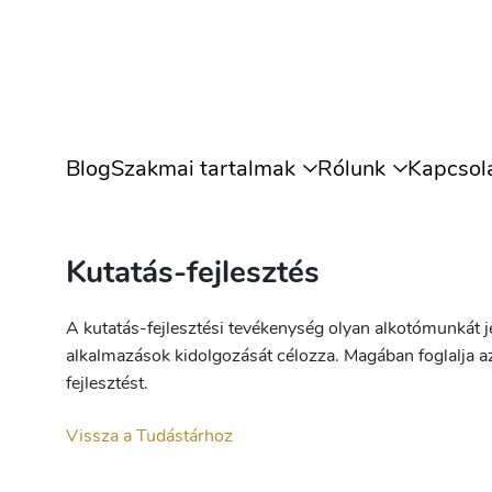
Blog
Szakmai tartalmak
Rólunk
Kapcsol
Kutatás-fejlesztés
A kutatás-fejlesztési tevékenység olyan alkotómunkát j
alkalmazások kidolgozását célozza. Magában foglalja az a
fejlesztést.
Vissza a Tudástárhoz