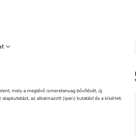
at
elent, mely a meglévő ismeretanyag bővítését, új
lapkutatást, az alkalmazott (ipari) kutatást és a kísérleti