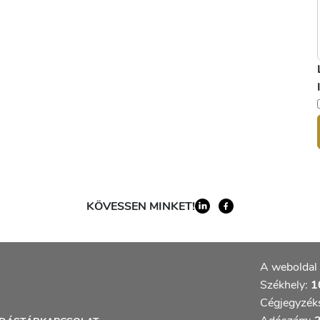
KÖVESSEN MINKET!
A weboldal 
Székhely:
10
Cégjegyzék