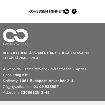
KÖVESSEN MINKET!
BLOG
REFERENCIÁK
SZAKÉRTŐINK
SZOLGÁLTATÁSAINK
TUDÁSTÁR
KAPCSOLAT
A weboldal üzemeltetőjének elérhetősége:
Caprica
Consulting Kft.
Székhely:
1061 Budapest, Anker köz 2-4.
Cégjegyzékszám :
01 09 938957
Adószám:
22686125-2-42