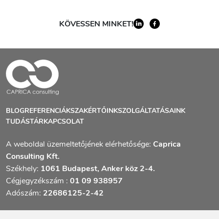
KÖVESSEN MINKET!
BLOG
REFERENCIÁK
SZAKÉRTŐINK
SZOLGÁLTATÁSAINK
TUDÁSTÁR
KAPCSOLAT
A weboldal üzemeltetőjének elérhetősége:
Caprica
Consulting Kft.
Székhely:
1061 Budapest, Anker köz 2-4.
Cégjegyzékszám :
01 09 938957
Adószám:
22686125-2-42