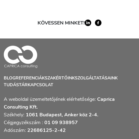
KÖVESSEN MINKET!
BLOG
REFERENCIÁK
SZAKÉRTŐINK
SZOLGÁLTATÁSAINK
TUDÁSTÁR
KAPCSOLAT
A weboldal üzemeltetőjének elérhetősége:
Caprica
Consulting Kft.
Székhely:
1061 Budapest, Anker köz 2-4.
Cégjegyzékszám :
01 09 938957
Adószám:
22686125-2-42