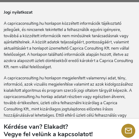
Jogi nyilatkozat
A capricaconsulting.hu honlapon közzétett információk tájékoztató
jellegűek, és nincsenek tekintettel a felhasználók egyéni igényeire,
továbbá a közzétett információk nem minősülnek tanácsadásnak vagy
ajánlattételnek. A közölt adatok teljességéért, pontosságáért, valamint
aktualitásáért a honlapot üzemeltető Caprica Consulting Kft. nem vállal
felelősséget. A honlapon található információk alapján hozott, illetve az
azokra alapozott üzleti döntésekből eredő károkért a Caprica Consulting
Kft. nem vállal felelősséget.
A capricaconsulting.hu honlapon megjelenített valamennyi adat, tény,
információ, azok vizuális megjelenítése valamint az azok kidolgozásához
kialakított algoritmus és program szerzői jogi oltalom tárgyát képezik. A
capricaconsulting.hu honlap adatait részben vagy egészben átvenni,
tovább értékesíteni, üzleti célra felhasználni kizárólag a Caprica
Consulting Kft., mint kizárólagos jogtulajdonos előzetes írásos
hozzájárulásával lehetséges. Ettől eltérő üzleti célú felhasználás vagy
engedély nélküli továbbértékesítés polgári és büntetőjogi felelősséget
Kérdése van? Elakadt?
vonhat maga után.
Vegye fel velünk a kapcsolatot!