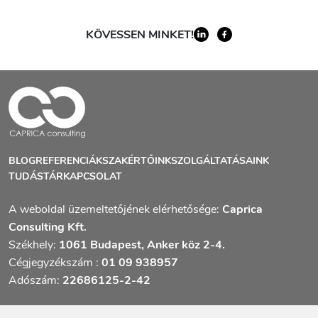
KÖVESSEN MINKET!
BLOG
REFERENCIÁK
SZAKÉRTŐINK
SZOLGÁLTATÁSAINK
TUDÁSTÁR
KAPCSOLAT
A weboldal üzemeltetőjének elérhetősége:
Caprica
Consulting Kft.
Székhely:
1061 Budapest, Anker köz 2-4.
Cégjegyzékszám :
01 09 938957
Adószám:
22686125-2-42