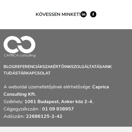
KÖVESSEN MINKET!
BLOG
REFERENCIÁK
SZAKÉRTŐINK
SZOLGÁLTATÁSAINK
TUDÁSTÁR
KAPCSOLAT
A weboldal üzemeltetőjének elérhetősége:
Caprica
Consulting Kft.
Székhely:
1061 Budapest, Anker köz 2-4.
Cégjegyzékszám :
01 09 938957
Adószám:
22686125-2-42