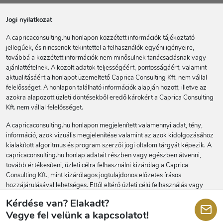
Jogi nyilatkozat
A capricaconsulting.hu honlapon közzétett információk tájékoztató
jellegűek, és nincsenek tekintettel a felhasználók egyéni igényeire,
továbbá a közzétett információk nem minősülnek tanácsadásnak vagy
ajánlattételnek. A közölt adatok teljességéért, pontosságáért, valamint
aktualitásáért a honlapot üzemeltető Caprica Consulting Kft. nem vállal
felelősséget. A honlapon található információk alapján hozott, illetve az
azokra alapozott üzleti döntésekből eredő károkért a Caprica Consulting
Kft. nem vállal felelősséget.
A capricaconsulting.hu honlapon megjelenített valamennyi adat, tény,
információ, azok vizuális megjelenítése valamint az azok kidolgozásához
kialakított algoritmus és program szerzői jogi oltalom tárgyát képezik. A
capricaconsulting.hu honlap adatait részben vagy egészben átvenni,
tovább értékesíteni, üzleti célra felhasználni kizárólag a Caprica
Consulting Kft., mint kizárólagos jogtulajdonos előzetes írásos
hozzájárulásával lehetséges. Ettől eltérő üzleti célú felhasználás vagy
engedély nélküli továbbértékesítés polgári és büntetőjogi felelősséget
Kérdése van? Elakadt?
vonhat maga után.
Vegye fel velünk a kapcsolatot!