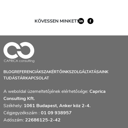
KÖVESSEN MINKET!
BLOG
REFERENCIÁK
SZAKÉRTŐINK
SZOLGÁLTATÁSAINK
TUDÁSTÁR
KAPCSOLAT
A weboldal üzemeltetőjének elérhetősége:
Caprica
Consulting Kft.
Székhely:
1061 Budapest, Anker köz 2-4.
Cégjegyzékszám :
01 09 938957
Adószám:
22686125-2-42