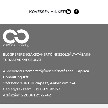
KÖVESSEN MINKET!
BLOG
REFERENCIÁK
SZAKÉRTŐINK
SZOLGÁLTATÁSAINK
TUDÁSTÁR
KAPCSOLAT
A weboldal üzemeltetőjének elérhetősége:
Caprica
Consulting Kft.
Székhely:
1061 Budapest, Anker köz 2-4.
Cégjegyzékszám :
01 09 938957
Adószám:
22686125-2-42