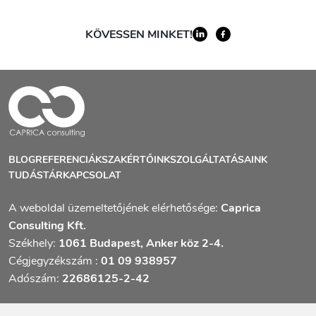
KÖVESSEN MINKET!
BLOG
REFERENCIÁK
SZAKÉRTŐINK
SZOLGÁLTATÁSAINK
TUDÁSTÁR
KAPCSOLAT
A weboldal üzemeltetőjének elérhetősége:
Caprica
Consulting Kft.
Székhely:
1061 Budapest, Anker köz 2-4.
Cégjegyzékszám :
01 09 938957
Adószám:
22686125-2-42