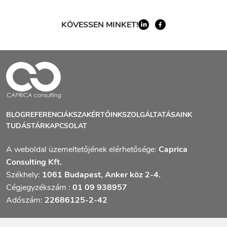
KÖVESSEN MINKET!
BLOG
REFERENCIÁK
SZAKÉRTŐINK
SZOLGÁLTATÁSAINK
TUDÁSTÁR
KAPCSOLAT
A weboldal üzemeltetőjének elérhetősége:
Caprica
Consulting Kft.
Székhely:
1061 Budapest, Anker köz 2-4.
Cégjegyzékszám :
01 09 938957
Adószám:
22686125-2-42