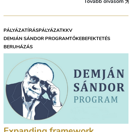
Tovább olvasom
PÁLYÁZATÍRÁS
PÁLYÁZAT
KKV
DEMJÁN SÁNDOR PROGRAM
TŐKEBEFEKTETÉS
BERUHÁZÁS
Expanding framework,