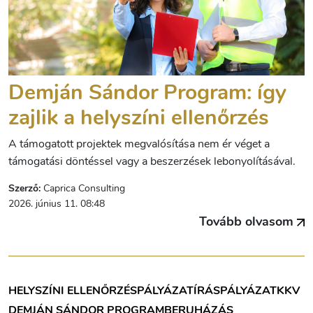
Demján Sándor Program: így
zajlik a helyszíni ellenőrzés
A támogatott projektek megvalósítása nem ér véget a
támogatási döntéssel vagy a beszerzések lebonyolításával.
Szerző:
Caprica Consulting
2026. június 11. 08:48
Tovább olvasom
HELYSZÍNI ELLENŐRZÉS
PÁLYÁZATÍRÁS
PÁLYÁZAT
KKV
DEMJÁN SÁNDOR PROGRAM
BERUHÁZÁS