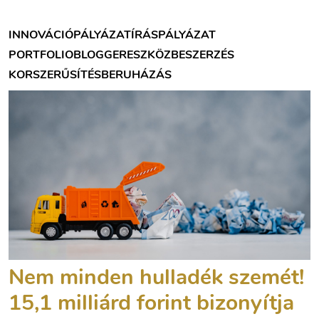
INNOVÁCIÓ
PÁLYÁZATÍRÁS
PÁLYÁZAT
PORTFOLIOBLOGGER
ESZKÖZBESZERZÉS
KORSZERŰSÍTÉS
BERUHÁZÁS
Nem minden hulladék szemét!
15,1 milliárd forint bizonyítja