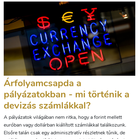
Árfolyamcsapda a
pályázatokban - mi történik a
devizás számlákkal?
A pályázatok világában nem ritka, hogy a forint mellett
euróban vagy dollárban kiállított számlákkal találkozunk.
Elsőre talán csak egy adminisztratív részletnek tűnik, de