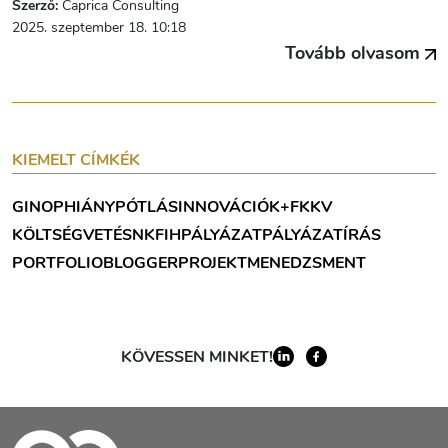
Szerző:
Caprica Consulting
2025. szeptember 18. 10:18
Tovább olvasom
KIEMELT CÍMKÉK
GINOP
HIÁNYPÓTLÁS
INNOVÁCIÓ
K+F
KKV
KÖLTSÉGVETÉS
NKFIH
PÁLYÁZAT
PÁLYÁZATÍRÁS
PORTFOLIOBLOGGER
PROJEKTMENEDZSMENT
KÖVESSEN MINKET!