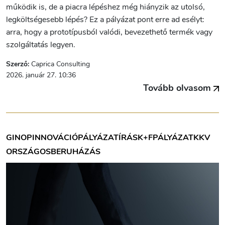
működik is, de a piacra lépéshez még hiányzik az utolsó,
legköltségesebb lépés? Ez a pályázat pont erre ad esélyt:
arra, hogy a prototípusból valódi, bevezethető termék vagy
szolgáltatás legyen.
Szerző:
Caprica Consulting
2026. január 27. 10:36
Tovább olvasom
GINOP
INNOVÁCIÓ
PÁLYÁZATÍRÁS
K+F
PÁLYÁZAT
KKV
ORSZÁGOS
BERUHÁZÁS