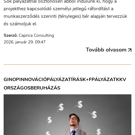
Sok pályázatnál ösztönösen abból indulunk ki, hogy a
projekthez kapcsolódó személyi jellegű ráfordítást a
munkaszerződés szerinti (tényleges) bér alapján tervezzük
és számoljuk el.
Szerző:
Caprica Consulting
2026. január 29. 09:47
Tovább olvasom
GINOP
INNOVÁCIÓ
PÁLYÁZATÍRÁS
K+F
PÁLYÁZAT
KKV
ORSZÁGOS
BERUHÁZÁS