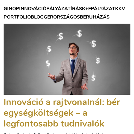
GINOP
INNOVÁCIÓ
PÁLYÁZATÍRÁS
K+F
PÁLYÁZAT
KKV
PORTFOLIOBLOGGER
ORSZÁGOS
BERUHÁZÁS
Innováció a rajtvonalnál: bér
egységköltségek – a
legfontosabb tudnivalók