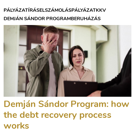
PÁLYÁZATÍRÁS
ELSZÁMOLÁS
PÁLYÁZAT
KKV
DEMJÁN SÁNDOR PROGRAM
BERUHÁZÁS
Demján Sándor Program: how
the debt recovery process
works