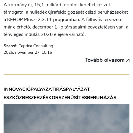
A kormány új, 15,1 milliárd forintos kerettel készül
támogatni a hulladék újrafeldolgozását célzó beruházásokat
a KEHOP Plusz-2.3.11 programban. A felhívás tervezete
már elérhető, december 1-ig társadalmi egyeztetésen van, a
tényleges indulás 2026 elejére várható.
Szerző:
Caprica Consulting
2025. november 27. 10:16
Tovább olvasom
INNOVÁCIÓ
PÁLYÁZATÍRÁS
PÁLYÁZAT
ESZKÖZBESZERZÉS
KORSZERŰSÍTÉS
BERUHÁZÁS