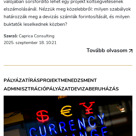
valójában sorsfordító lehet egy projekt költségvetésének
elszámolásánál. Nézzük meg közelebbről: milyen szabályok
határozzák meg a devizás számlák forintosítását, és milyen
buktatók leselkednek közben?
Szerző:
Caprica Consulting
2025. szeptember 18. 10:21
Tovább olvasom
PÁLYÁZATÍRÁS
PROJEKTMENEDZSMENT
ADMINISZTRÁCIÓ
PÁLYÁZAT
DEVIZA
BERUHÁZÁS