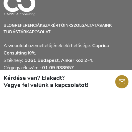
BLOG
REFERENCIÁK
SZAKÉRTŐINK
SZOLGÁLTATÁSAINK
TUDÁSTÁR
KAPCSOLAT
A weboldal üzemeltetőjének elérhetősége:
Caprica
Consulting Kft.
Székhely:
1061 Budapest, Anker köz 2-4.
Cégjegyzékszám :
01 09 938957
Adószám:
22686125-2-42
Kérdése van? Elakadt?
Vegye fel velünk a kapcsolatot!
Jogi nyilatkozat
A capricaconsulting.hu honlapon közzétett információk tájékoztató
jellegűek, és nincsenek tekintettel a felhasználók egyéni igényeire,
továbbá a közzétett információk nem minősülnek tanácsadásnak vagy
ajánlattételnek. A közölt adatok teljességéért, pontosságáért, valamint
aktualitásáért a honlapot üzemeltető Caprica Consulting Kft. nem vállal