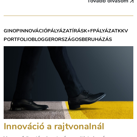
Tovább olvasom
GINOP
INNOVÁCIÓ
PÁLYÁZATÍRÁS
K+F
PÁLYÁZAT
KKV
PORTFOLIOBLOGGER
ORSZÁGOS
BERUHÁZÁS
Innováció a rajtvonalnál