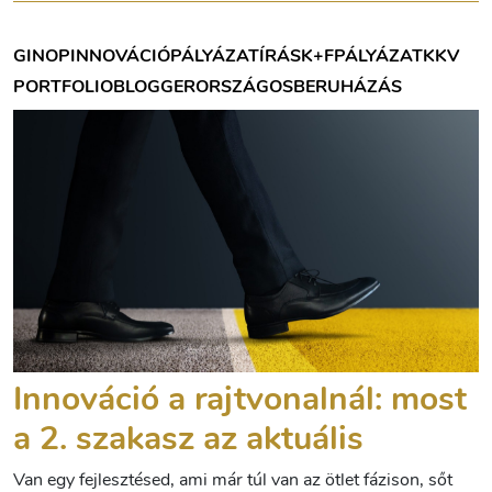
GINOP
INNOVÁCIÓ
PÁLYÁZATÍRÁS
K+F
PÁLYÁZAT
KKV
PORTFOLIOBLOGGER
ORSZÁGOS
BERUHÁZÁS
Innováció a rajtvonalnál: most
a 2. szakasz az aktuális
Van egy fejlesztésed, ami már túl van az ötlet fázison, sőt