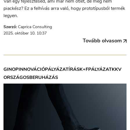
Van egy fejlesztésed, ami már nem ötlet, de még nem
piackész? Ez a felhívás arra való, hogy prototípusból termék
legyen.
Szerző:
Caprica Consulting
2025. október 10. 10:37
Tovább olvasom
GINOP
INNOVÁCIÓ
PÁLYÁZATÍRÁS
K+F
PÁLYÁZAT
KKV
ORSZÁGOS
BERUHÁZÁS