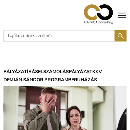
PÁLYÁZATÍRÁS
ELSZÁMOLÁS
PÁLYÁZAT
KKV
DEMJÁN SÁNDOR PROGRAM
BERUHÁZÁS