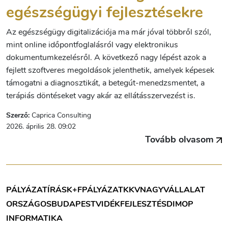
egészségügyi fejlesztésekre
Az egészségügy digitalizációja ma már jóval többről szól,
mint online időpontfoglalásról vagy elektronikus
dokumentumkezelésről. A következő nagy lépést azok a
fejlett szoftveres megoldások jelenthetik, amelyek képesek
támogatni a diagnosztikát, a betegút-menedzsmentet, a
terápiás döntéseket vagy akár az ellátásszervezést is.
Szerző:
Caprica Consulting
2026. április 28. 09:02
Tovább olvasom
PÁLYÁZATÍRÁS
K+F
PÁLYÁZAT
KKV
NAGYVÁLLALAT
ORSZÁGOS
BUDAPEST
VIDÉK
FEJLESZTÉS
DIMOP
INFORMATIKA