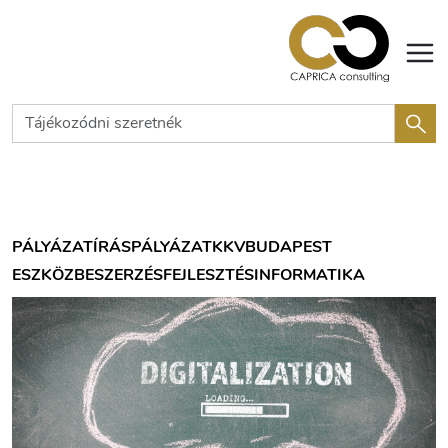
PÁLYÁZATÍRÁS
PÁLYÁZAT
KKV
BUDAPEST
ESZKÖZBESZERZÉS
FEJLESZTÉS
INFORMATIKA