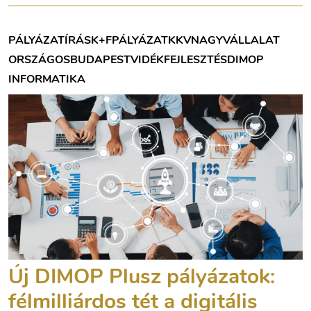
PÁLYÁZATÍRÁS
K+F
PÁLYÁZAT
KKV
NAGYVÁLLALAT
ORSZÁGOS
BUDAPEST
VIDÉK
FEJLESZTÉS
DIMOP
INFORMATIKA
Új DIMOP Plusz pályázatok:
félmilliárdos tét a digitális