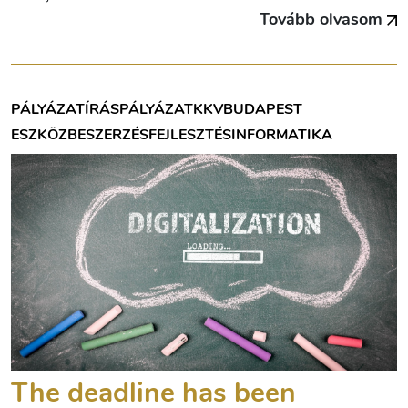
Tovább olvasom
PÁLYÁZATÍRÁS
PÁLYÁZAT
KKV
BUDAPEST
ESZKÖZBESZERZÉS
FEJLESZTÉS
INFORMATIKA
The deadline has been