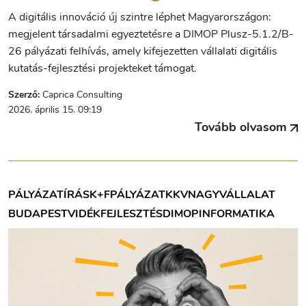
A digitális innováció új szintre léphet Magyarországon:
megjelent társadalmi egyeztetésre a DIMOP Plusz-5.1.2/B-
26 pályázati felhívás, amely kifejezetten vállalati digitális
kutatás-fejlesztési projekteket támogat.
Szerző:
Caprica Consulting
2026. április 15. 09:19
Tovább olvasom
PÁLYÁZATÍRÁS
K+F
PÁLYÁZAT
KKV
NAGYVÁLLALAT
BUDAPEST
VIDÉK
FEJLESZTÉS
DIMOP
INFORMATIKA