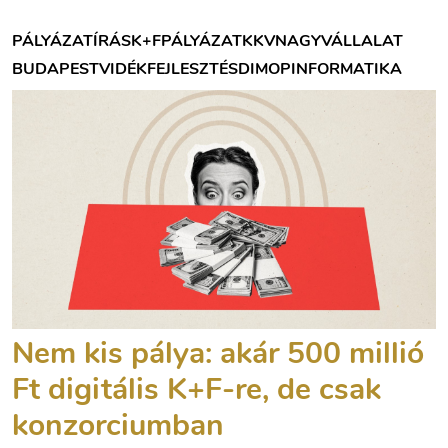
PÁLYÁZATÍRÁS
K+F
PÁLYÁZAT
KKV
NAGYVÁLLALAT
BUDAPEST
VIDÉK
FEJLESZTÉS
DIMOP
INFORMATIKA
Nem kis pálya: akár 500 millió
Ft digitális K+F-re, de csak
konzorciumban