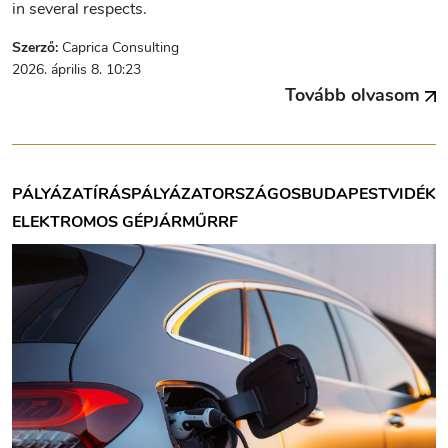
in several respects.
Szerző:
Caprica Consulting
2026. április 8. 10:23
Tovább olvasom
PÁLYÁZATÍRÁS
PÁLYÁZAT
ORSZÁGOS
BUDAPEST
VIDÉK
ELEKTROMOS GÉPJÁRMŰ
RRF