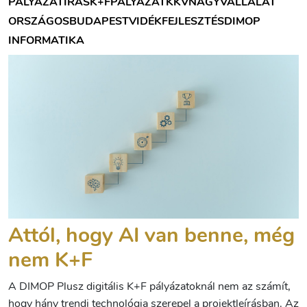
PÁLYÁZATÍRÁS
K+F
PÁLYÁZAT
KKV
NAGYVÁLLALAT
ORSZÁGOS
BUDAPEST
VIDÉK
FEJLESZTÉS
DIMOP
INFORMATIKA
Attól, hogy AI van benne, még
nem K+F
A DIMOP Plusz digitális K+F pályázatoknál nem az számít,
hogy hány trendi technológia szerepel a projektleírásban. Az