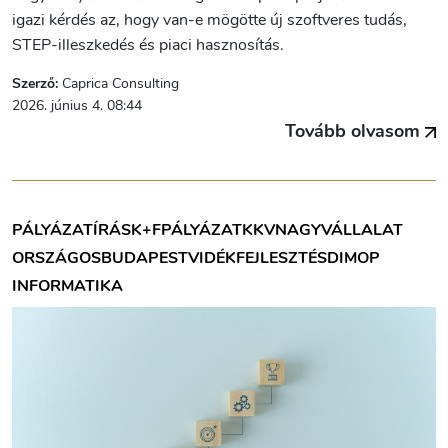
igazi kérdés az, hogy van-e mögötte új szoftveres tudás,
STEP-illeszkedés és piaci hasznosítás.
Szerző:
Caprica Consulting
2026. június 4. 08:44
Tovább olvasom
PÁLYÁZATÍRÁS
K+F
PÁLYÁZAT
KKV
NAGYVÁLLALAT
ORSZÁGOS
BUDAPEST
VIDÉK
FEJLESZTÉS
DIMOP
INFORMATIKA