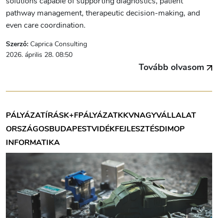
solutions capable of supporting diagnostics, patient
pathway management, therapeutic decision-making, and
even care coordination.
Szerző:
Caprica Consulting
2026. április 28. 08:50
Tovább olvasom
PÁLYÁZATÍRÁS
K+F
PÁLYÁZAT
KKV
NAGYVÁLLALAT
ORSZÁGOS
BUDAPEST
VIDÉK
FEJLESZTÉS
DIMOP
INFORMATIKA