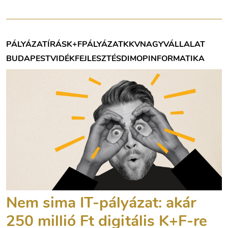
PÁLYÁZATÍRÁS
K+F
PÁLYÁZAT
KKV
NAGYVÁLLALAT
BUDAPEST
VIDÉK
FEJLESZTÉS
DIMOP
INFORMATIKA
Nem sima IT-pályázat: akár
250 millió Ft digitális K+F-re