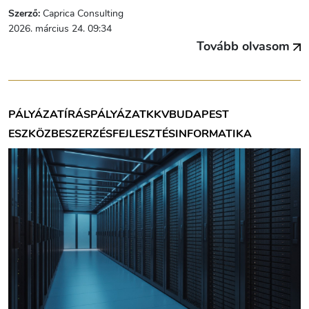
Szerző:
Caprica Consulting
2026. március 24. 09:34
Tovább olvasom
PÁLYÁZATÍRÁS
PÁLYÁZAT
KKV
BUDAPEST
ESZKÖZBESZERZÉS
FEJLESZTÉS
INFORMATIKA