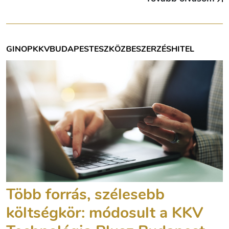
GINOP
KKV
BUDAPEST
ESZKÖZBESZERZÉS
HITEL
Több forrás, szélesebb
költségkör: módosult a KKV