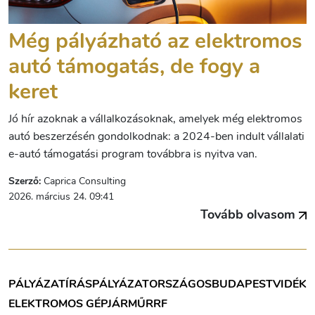
Még pályázható az elektromos
autó támogatás, de fogy a
keret
Jó hír azoknak a vállalkozásoknak, amelyek még elektromos
autó beszerzésén gondolkodnak: a 2024-ben indult vállalati
e-autó támogatási program továbbra is nyitva van.
Szerző:
Caprica Consulting
2026. március 24. 09:41
Tovább olvasom
PÁLYÁZATÍRÁS
PÁLYÁZAT
ORSZÁGOS
BUDAPEST
VIDÉK
ELEKTROMOS GÉPJÁRMŰ
RRF