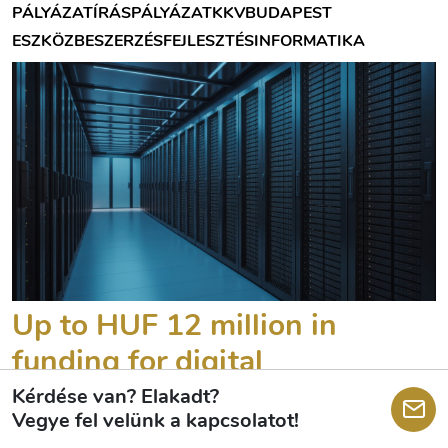
PÁLYÁZATÍRÁS
PÁLYÁZAT
KKV
BUDAPEST
ESZKÖZBESZERZÉS
FEJLESZTÉS
INFORMATIKA
Up to HUF 12 million in
funding for digital
development projects for
Kérdése van? Elakadt?
Vegye fel velünk a kapcsolatot!
businesses in Budapest