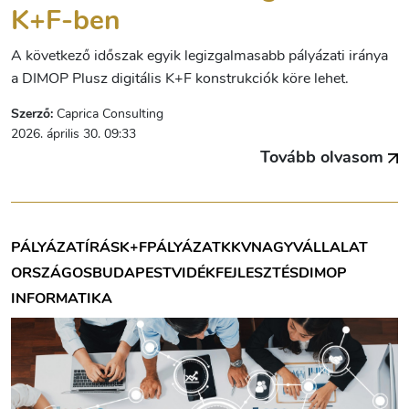
K+F-ben
A következő időszak egyik legizgalmasabb pályázati iránya
a DIMOP Plusz digitális K+F konstrukciók köre lehet.
Szerző:
Caprica Consulting
2026. április 30. 09:33
Tovább olvasom
PÁLYÁZATÍRÁS
K+F
PÁLYÁZAT
KKV
NAGYVÁLLALAT
ORSZÁGOS
BUDAPEST
VIDÉK
FEJLESZTÉS
DIMOP
INFORMATIKA