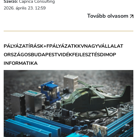
Szerző:
Caprica Consulting
2026. április 23. 12:59
Tovább olvasom
PÁLYÁZATÍRÁS
K+F
PÁLYÁZAT
KKV
NAGYVÁLLALAT
ORSZÁGOS
BUDAPEST
VIDÉK
FEJLESZTÉS
DIMOP
INFORMATIKA