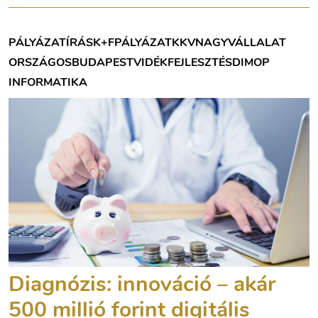
PÁLYÁZATÍRÁS
K+F
PÁLYÁZAT
KKV
NAGYVÁLLALAT
ORSZÁGOS
BUDAPEST
VIDÉK
FEJLESZTÉS
DIMOP
INFORMATIKA
Diagnózis: innováció – akár
500 millió forint digitális