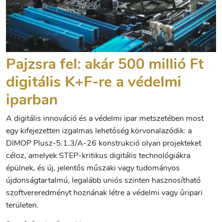
Pajzsra fel: akár 500 millió Ft
digitális K+F-re a védelmi
iparban
A digitális innováció és a védelmi ipar metszetében most
egy kifejezetten izgalmas lehetőség körvonalazódik: a
DIMOP Plusz-5.1.3/A-26 konstrukció olyan projekteket
céloz, amelyek STEP-kritikus digitális technológiákra
épülnek, és új, jelentős műszaki vagy tudományos
újdonságtartalmú, legalább uniós szinten hasznosítható
szoftvereredményt hoznának létre a védelmi vagy űripari
területen.