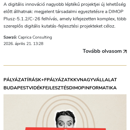
A digitális innováció nagyobb léptékű projektjei új lehetőség
előtt állhatnak: megjelent társadalmi egyeztetésre a DIMOP
Plusz-5.1.2/C-26 felhívás, amely kifejezetten komplex, több
szereplős digitális kutatás-fejlesztési projekteket céloz.
Szerző:
Caprica Consulting
2026. április 21. 13:28
Tovább olvasom
PÁLYÁZATÍRÁS
K+F
PÁLYÁZAT
KKV
NAGYVÁLLALAT
BUDAPEST
VIDÉK
FEJLESZTÉS
DIMOP
INFORMATIKA