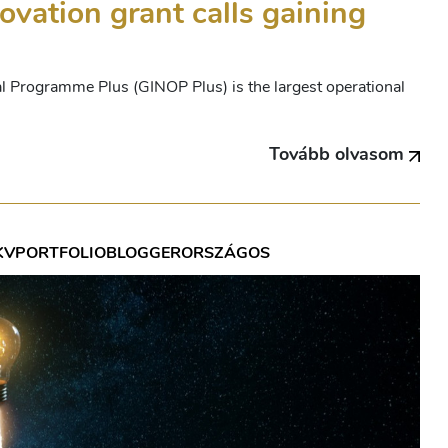
vation grant calls gaining
 Programme Plus (GINOP Plus) is the largest operational
Tovább olvasom
KV
PORTFOLIOBLOGGER
ORSZÁGOS