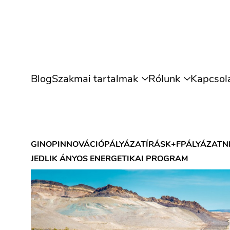
Blog
Szakmai tartalmak
Rólunk
Kapcsol
GINOP
INNOVÁCIÓ
PÁLYÁZATÍRÁS
K+F
PÁLYÁZAT
N
JEDLIK ÁNYOS ENERGETIKAI PROGRAM