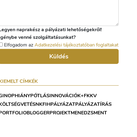
Legyen naprakész a pályázati lehetőségekről!
Igénybe venné szolgáltatásunkat?
Elfogadom az
Adatkezelési tájékoztatóban foglaltakat
Küldés
KIEMELT CÍMKÉK
GINOP
HIÁNYPÓTLÁS
INNOVÁCIÓ
K+F
KKV
KÖLTSÉGVETÉS
NKFIH
PÁLYÁZAT
PÁLYÁZATÍRÁS
PORTFOLIOBLOGGER
PROJEKTMENEDZSMENT