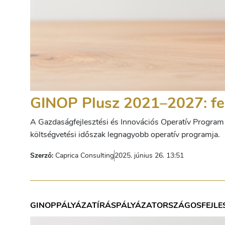
GINOP Plusz 2021–2027: fel
A Gazdaságfejlesztési és Innovációs Operatív Progra
költségvetési időszak legnagyobb operatív programja.
Szerző:
Caprica Consulting
2025. június 26. 13:51
GINOP
PÁLYÁZATÍRÁS
PÁLYÁZAT
ORSZÁGOS
FEJLE