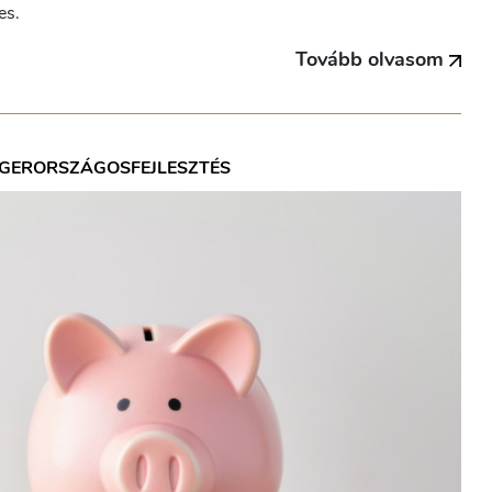
es.
Tovább olvasom
GER
ORSZÁGOS
FEJLESZTÉS