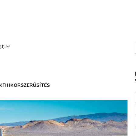
at
KFIH
KORSZERŰSÍTÉS