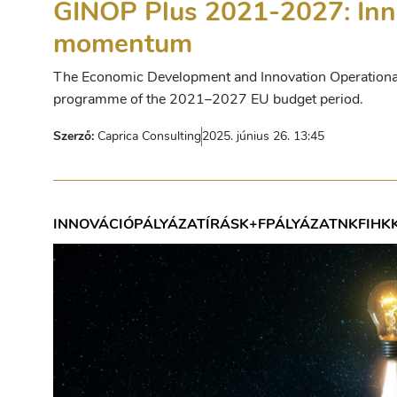
GINOP Plus 2021-2027: Inno
momentum
The Economic Development and Innovation Operational
programme of the 2021–2027 EU budget period.
Szerző:
Caprica Consulting
2025. június 26. 13:45
INNOVÁCIÓ
PÁLYÁZATÍRÁS
K+F
PÁLYÁZAT
NKFIH
K