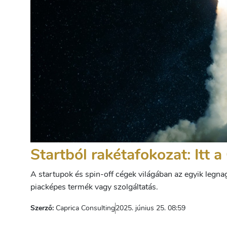
Startból rakétafokozat: Itt 
A startupok és spin-off cégek világában az egyik legnag
piacképes termék vagy szolgáltatás.
Szerző:
Caprica Consulting
2025. június 25. 08:59