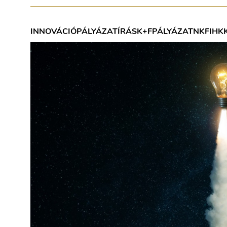
INNOVÁCIÓ
PÁLYÁZATÍRÁS
K+F
PÁLYÁZAT
NKFIH
K