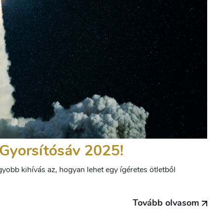
a Gyorsítósáv 2025!
yobb kihívás az, hogyan lehet egy ígéretes ötletből
Tovább olvasom