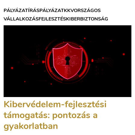
PÁLYÁZATÍRÁS
PÁLYÁZAT
KKV
ORSZÁGOS
VÁLLALKOZÁSFEJLESZTÉS
KIBERBIZTONSÁG
Kibervédelem-fejlesztési
támogatás: pontozás a
gyakorlatban