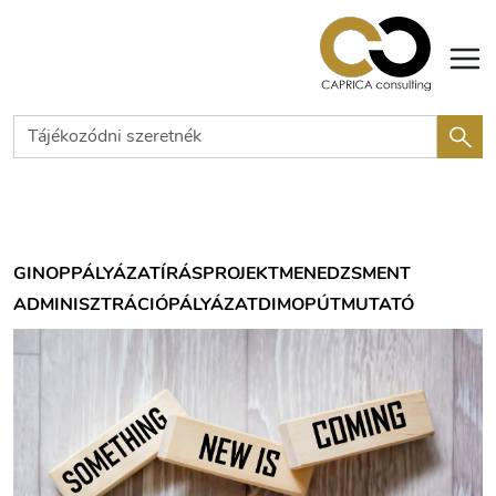
GINOP
PÁLYÁZATÍRÁS
PROJEKTMENEDZSMENT
ADMINISZTRÁCIÓ
PÁLYÁZAT
DIMOP
ÚTMUTATÓ