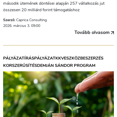
második ütemének döntései alapján 257 vállalkozás jut
összesen 20 milliárd forint támogatáshoz
Szerző:
Caprica Consulting
2026. március 3. 09:00
Tovább olvasom
PÁLYÁZATÍRÁS
PÁLYÁZAT
KKV
ESZKÖZBESZERZÉS
KORSZERŰSÍTÉS
DEMJÁN SÁNDOR PROGRAM