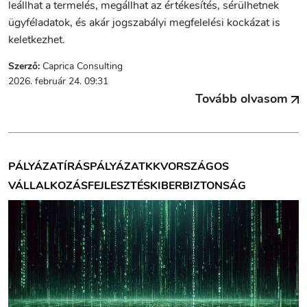
leállhat a termelés, megállhat az értékesítés, sérülhetnek
ügyféladatok, és akár jogszabályi megfelelési kockázat is
keletkezhet.
Szerző:
Caprica Consulting
2026. február 24. 09:31
Tovább olvasom
PÁLYÁZATÍRÁS
PÁLYÁZAT
KKV
ORSZÁGOS
VÁLLALKOZÁSFEJLESZTÉS
KIBERBIZTONSÁG