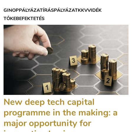
GINOP
PÁLYÁZATÍRÁS
PÁLYÁZAT
KKV
VIDÉK
TŐKEBEFEKTETÉS
New deep tech capital
programme in the making: a
major opportunity for