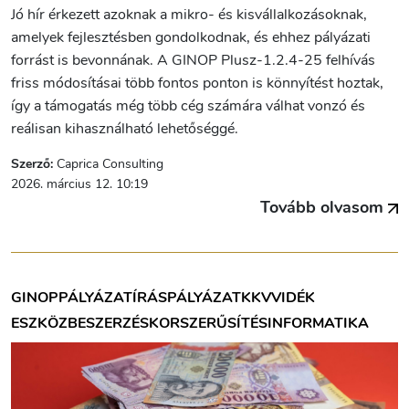
Jó hír érkezett azoknak a mikro- és kisvállalkozásoknak,
amelyek fejlesztésben gondolkodnak, és ehhez pályázati
forrást is bevonnának. A GINOP Plusz-1.2.4-25 felhívás
friss módosításai több fontos ponton is könnyítést hoztak,
így a támogatás még több cég számára válhat vonzó és
reálisan kihasználható lehetőséggé.
Szerző:
Caprica Consulting
2026. március 12. 10:19
Tovább olvasom
GINOP
PÁLYÁZATÍRÁS
PÁLYÁZAT
KKV
VIDÉK
ESZKÖZBESZERZÉS
KORSZERŰSÍTÉS
INFORMATIKA