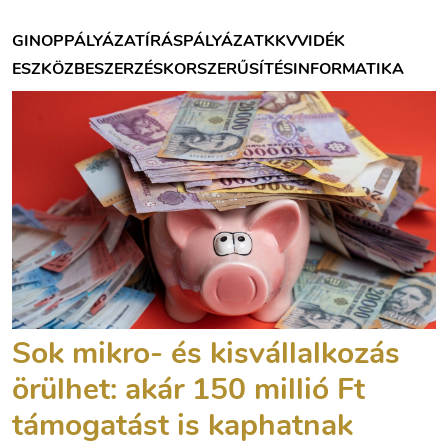
GINOP
PÁLYÁZATÍRÁS
PÁLYÁZAT
KKV
VIDÉK
ESZKÖZBESZERZÉS
KORSZERŰSÍTÉS
INFORMATIKA
Sok mikro- és kisvállalkozás
örülhet: akár 150 millió Ft
támogatást is kaphatnak