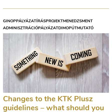
GINOP
PÁLYÁZATÍRÁS
PROJEKTMENEDZSMENT
ADMINISZTRÁCIÓ
PÁLYÁZAT
DIMOP
ÚTMUTATÓ
Changes to the KTK Plusz
guidelines – what should you