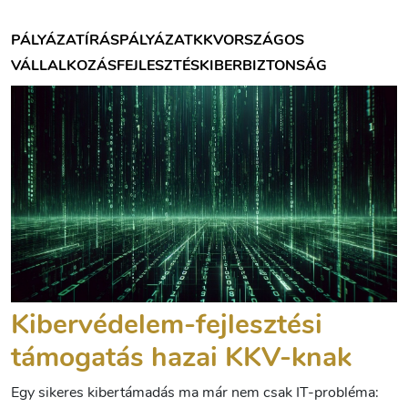
PÁLYÁZATÍRÁS
PÁLYÁZAT
KKV
ORSZÁGOS
VÁLLALKOZÁSFEJLESZTÉS
KIBERBIZTONSÁG
Kibervédelem-fejlesztési
támogatás hazai KKV-knak
Egy sikeres kibertámadás ma már nem csak IT-probléma: