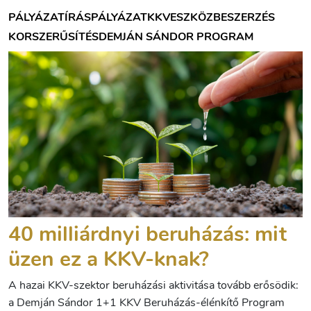
PÁLYÁZATÍRÁS
PÁLYÁZAT
KKV
ESZKÖZBESZERZÉS
KORSZERŰSÍTÉS
DEMJÁN SÁNDOR PROGRAM
40 milliárdnyi beruházás: mit
üzen ez a KKV-knak?
A hazai KKV-szektor beruházási aktivitása tovább erősödik:
a Demján Sándor 1+1 KKV Beruházás-élénkítő Program