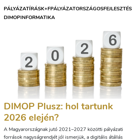
PÁLYÁZATÍRÁS
K+F
PÁLYÁZAT
ORSZÁGOS
FEJLESZTÉS
DIMOP
INFORMATIKA
DIMOP Plusz: hol tartunk
2026 elején?
A Magyarországnak jutó 2021–2027 közötti pályázati
források nagyságrendjét jól ismerjük, a digitális átállás