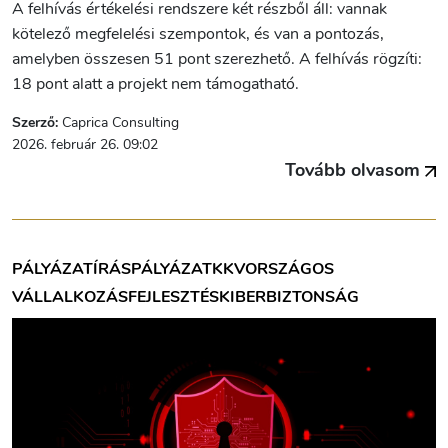
A felhívás értékelési rendszere két részből áll: vannak
kötelező megfelelési szempontok, és van a pontozás,
amelyben összesen 51 pont szerezhető. A felhívás rögzíti:
18 pont alatt a projekt nem támogatható.
Szerző:
Caprica Consulting
2026. február 26. 09:02
Tovább olvasom
PÁLYÁZATÍRÁS
PÁLYÁZAT
KKV
ORSZÁGOS
VÁLLALKOZÁSFEJLESZTÉS
KIBERBIZTONSÁG