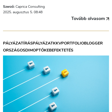
Szerző:
Caprica Consulting
2025. augusztus 5. 08:48
Tovább olvasom
PÁLYÁZATÍRÁS
PÁLYÁZAT
KKV
PORTFOLIOBLOGGER
ORSZÁGOS
DIMOP
TŐKEBEFEKTETÉS