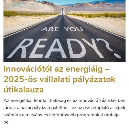
Innovációtól az energiáig –
2025-ös vállalati pályázatok
útikalauza
Az energetikai fenntarthatóság és az innováció kéz a kézben
járnak a hazai pályázati palettán - ez az összefoglaló a cégek
számára a releváns és legfontosabb programokat mutatja
be.