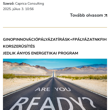
Szerző:
Caprica Consulting
2025. július 3. 10:56
Tovább olvasom
GINOP
INNOVÁCIÓ
PÁLYÁZATÍRÁS
K+F
PÁLYÁZAT
NKFIH
KORSZERŰSÍTÉS
JEDLIK ÁNYOS ENERGETIKAI PROGRAM