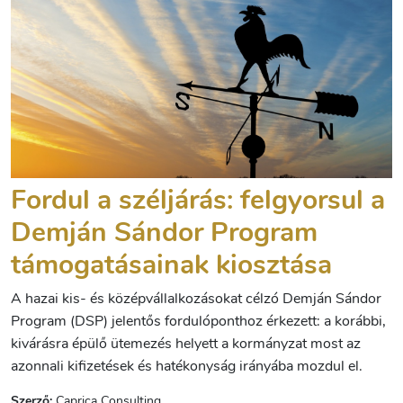
Fordul a széljárás: felgyorsul a
Demján Sándor Program
támogatásainak kiosztása
A hazai kis- és középvállalkozásokat célzó Demján Sándor
Program (DSP) jelentős fordulóponthoz érkezett: a korábbi,
kivárásra épülő ütemezés helyett a kormányzat most az
azonnali kifizetések és hatékonyság irányába mozdul el.
Szerző:
Caprica Consulting