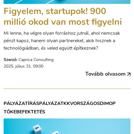
Figyelem, startupok! 900
millió okod van most figyelni
Mi lenne, ha végre olyan forráshoz jutnál, ahol nemcsak
pénzt kapsz, hanem olyan partnereket, akik hisznek a
technológiádban, és veled együtt építkeznek?
Szerző:
Caprica Consulting
2025. július 31. 09:00
Tovább olvasom
PÁLYÁZATÍRÁS
PÁLYÁZAT
KKV
ORSZÁGOS
DIMOP
TŐKEBEFEKTETÉS