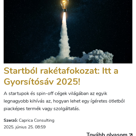
Startból rakétafokozat: Itt a
Gyorsítósáv 2025!
A startupok és spin-off cégek világában az egyik
legnagyobb kihívás az, hogyan lehet egy ígéretes ötletből
piacképes termék vagy szolgáltatás.
Szerző:
Caprica Consulting
2025. június 25. 08:59
Tovább olvasom