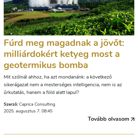
Fúrd meg magadnak a jövőt:
milliárdokért ketyeg most a
geotermikus bomba
Mit szólnál ahhoz, ha azt mondanánk: a következő
sikerágazat nem a mesterséges intelligencia, nem is az
űrkutatás, hanem a föld alatt lapul?
Szerző:
Caprica Consulting
2025. augusztus 7. 08:45
Tovább olvasom