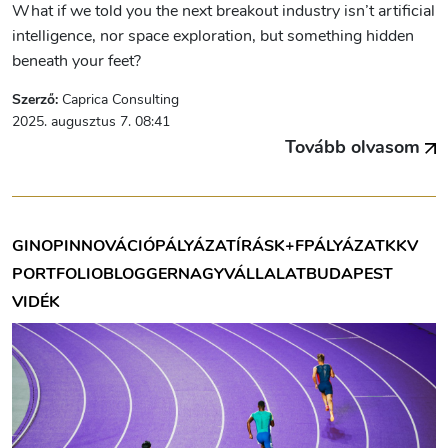
What if we told you the next breakout industry isn’t artificial
intelligence, nor space exploration, but something hidden
beneath your feet?
Szerző:
Caprica Consulting
2025. augusztus 7. 08:41
Tovább olvasom
GINOP
INNOVÁCIÓ
PÁLYÁZATÍRÁS
K+F
PÁLYÁZAT
KKV
PORTFOLIOBLOGGER
NAGYVÁLLALAT
BUDAPEST
VIDÉK