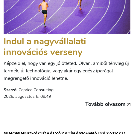
Indul a nagyvállalati
innovációs verseny
Képzeld el, hogy van egy jó ötleted. Olyan, amiből tényleg új
termék, új technológia, vagy akár egy egész iparágat
megrengető innováció lehetne.
Szerző:
Caprica Consulting
2025. augusztus 5. 08:49
Tovább olvasom
GINOP
INNOVÁCIÓ
PÁLYÁZATÍRÁS
K+F
PÁLYÁZAT
KKV