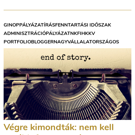
GINOP
PÁLYÁZATÍRÁS
FENNTARTÁSI IDŐSZAK
ADMINISZTRÁCIÓ
PÁLYÁZAT
NKFIH
KKV
PORTFOLIOBLOGGER
NAGYVÁLLALAT
ORSZÁGOS
Végre kimondták: nem kell