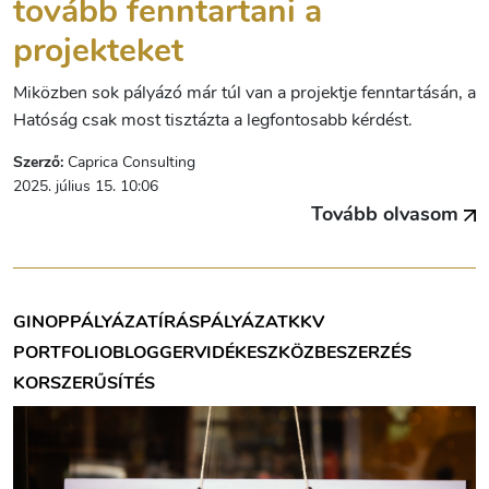
tovább fenntartani a
projekteket
Miközben sok pályázó már túl van a projektje fenntartásán, a
Hatóság csak most tisztázta a legfontosabb kérdést.
Szerző:
Caprica Consulting
2025. július 15. 10:06
Tovább olvasom
GINOP
PÁLYÁZATÍRÁS
PÁLYÁZAT
KKV
PORTFOLIOBLOGGER
VIDÉK
ESZKÖZBESZERZÉS
KORSZERŰSÍTÉS