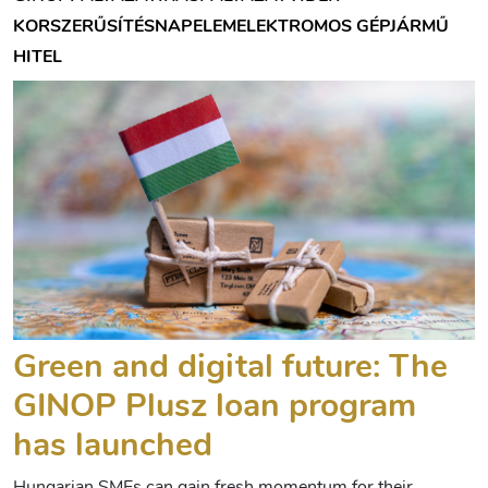
KORSZERŰSÍTÉS
NAPELEM
ELEKTROMOS GÉPJÁRMŰ
HITEL
Green and digital future: The
GINOP Plusz loan program
has launched
Hungarian SMEs can gain fresh momentum for their