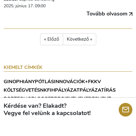
2025. június 17. 09:00
Tovább olvasom
« Előző
Következő »
KIEMELT CÍMKÉK
GINOP
HIÁNYPÓTLÁS
INNOVÁCIÓ
K+F
KKV
KÖLTSÉGVETÉS
NKFIH
PÁLYÁZAT
PÁLYÁZATÍRÁS
PORTFOLIOBLOGGER
PROJEKTMENEDZSMENT
Kérdése van? Elakadt?
Vegye fel velünk a kapcsolatot!
KÖVESSEN MINKET!