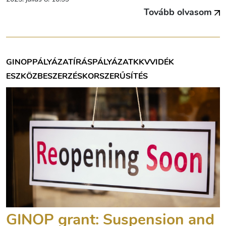
Tovább olvasom
GINOP
PÁLYÁZATÍRÁS
PÁLYÁZAT
KKV
VIDÉK
ESZKÖZBESZERZÉS
KORSZERŰSÍTÉS
GINOP grant: Suspension and