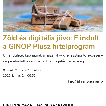
Zöld és digitális jövő: Elindult
a GINOP Plusz hitelprogram
Új lendületet kaphatnak a hazai kkv-k fejlesztési törekvései –
végre elindult a régóta várt támogatási lehetőség.
Szerző:
Caprica Consulting
2025. június 24. 08:52
Tovább olvasom
GINOP
PÁLYÁZATÍRÁS
PÁLYÁZAT
VIDÉK