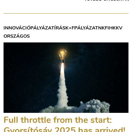
INNOVÁCIÓ
PÁLYÁZATÍRÁS
K+F
PÁLYÁZAT
NKFIH
KKV
ORSZÁGOS
Full throttle from the start:
Gyorsítósáv 2025 has arrived!