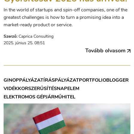
In the world of startups and spin-off companies, one of the
greatest challenges is how to turn a promising idea into a
market-ready product or service.
Szerző:
Caprica Consulting
2025. június 25. 08:51
Tovább olvasom
GINOP
PÁLYÁZATÍRÁS
PÁLYÁZAT
PORTFOLIOBLOGGER
VIDÉK
KORSZERŰSÍTÉS
NAPELEM
ELEKTROMOS GÉPJÁRMŰ
HITEL