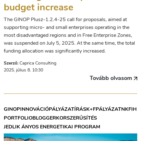
budget increase
The GINOP Plusz-1.2.4-25 call for proposals, aimed at
supporting micro- and small enterprises operating in the
most disadvantaged regions and in Free Enterprise Zones,
was suspended on July 5, 2025. At the same time, the total
funding allocation was significantly increased.
Szerző:
Caprica Consulting
2025. július 8. 10:30
Tovább olvasom
GINOP
INNOVÁCIÓ
PÁLYÁZATÍRÁS
K+F
PÁLYÁZAT
NKFIH
PORTFOLIOBLOGGER
KORSZERŰSÍTÉS
JEDLIK ÁNYOS ENERGETIKAI PROGRAM