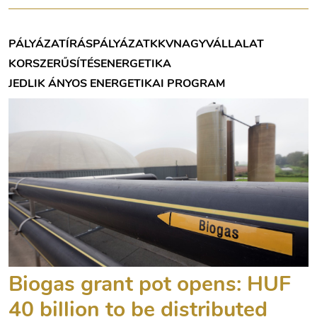
PÁLYÁZATÍRÁS
PÁLYÁZAT
KKV
NAGYVÁLLALAT
KORSZERŰSÍTÉS
ENERGETIKA
JEDLIK ÁNYOS ENERGETIKAI PROGRAM
Biogas grant pot opens: HUF
40 billion to be distributed