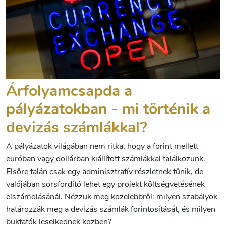
Árfolyamcsapda a
pályázatokban - mi történik a
devizás számlákkal?
A pályázatok világában nem ritka, hogy a forint mellett
euróban vagy dollárban kiállított számlákkal találkozunk.
Elsőre talán csak egy adminisztratív részletnek tűnik, de
valójában sorsfordító lehet egy projekt költségvetésének
elszámolásánál. Nézzük meg közelebbről: milyen szabályok
határozzák meg a devizás számlák forintosítását, és milyen
buktatók leselkednek közben?