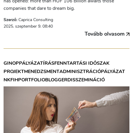
has opened: more than HUF 106 billion awaits those
companies that dare to dream big.
Szerző:
Caprica Consulting
2025. szeptember 9. 08:40
Tovább olvasom
GINOP
PÁLYÁZATÍRÁS
FENNTARTÁSI IDŐSZAK
PROJEKTMENEDZSMENT
ADMINISZTRÁCIÓ
PÁLYÁZAT
NKFIH
PORTFOLIOBLOGGER
DISSZEMINÁCIÓ