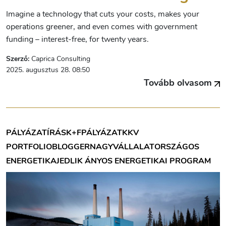
Imagine a technology that cuts your costs, makes your
operations greener, and even comes with government
funding – interest-free, for twenty years.
Szerző:
Caprica Consulting
2025. augusztus 28. 08:50
Tovább olvasom
PÁLYÁZATÍRÁS
K+F
PÁLYÁZAT
KKV
PORTFOLIOBLOGGER
NAGYVÁLLALAT
ORSZÁGOS
ENERGETIKA
JEDLIK ÁNYOS ENERGETIKAI PROGRAM