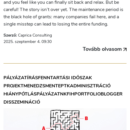
and you feel like you can finally sit back and relax. But be
careful! The story isn’t over yet. The maintenance period is
the black hole of grants: many companies fail here, and a
single misstep can lead to losing the entire funding.
Szerző:
Caprica Consulting
2025. szeptember 4. 09:30
Tovább olvasom
PÁLYÁZATÍRÁS
FENNTARTÁSI IDŐSZAK
PROJEKTMENEDZSMENT
EPTK
ADMINISZTRÁCIÓ
HIÁNYPÓTLÁS
PÁLYÁZAT
NKFIH
PORTFOLIOBLOGGER
DISSZEMINÁCIÓ