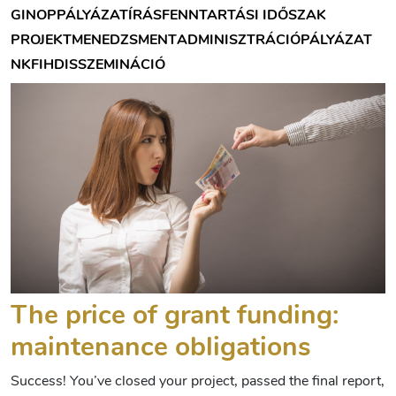
GINOP
PÁLYÁZATÍRÁS
FENNTARTÁSI IDŐSZAK
PROJEKTMENEDZSMENT
ADMINISZTRÁCIÓ
PÁLYÁZAT
NKFIH
DISSZEMINÁCIÓ
The price of grant funding:
maintenance obligations
Success! You’ve closed your project, passed the final report,