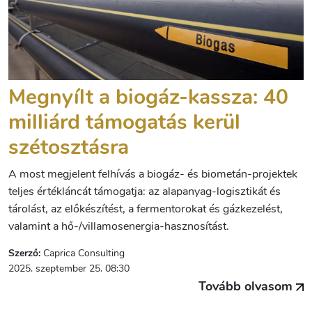
Megnyílt a biogáz-kassza: 40
milliárd támogatás kerül
szétosztásra
A most megjelent felhívás a biogáz- és biometán-projektek
teljes értékláncát támogatja: az alapanyag-logisztikát és
tárolást, az előkészítést, a fermentorokat és gázkezelést,
valamint a hő-/villamosenergia-hasznosítást.
Szerző:
Caprica Consulting
2025. szeptember 25. 08:30
Tovább olvasom