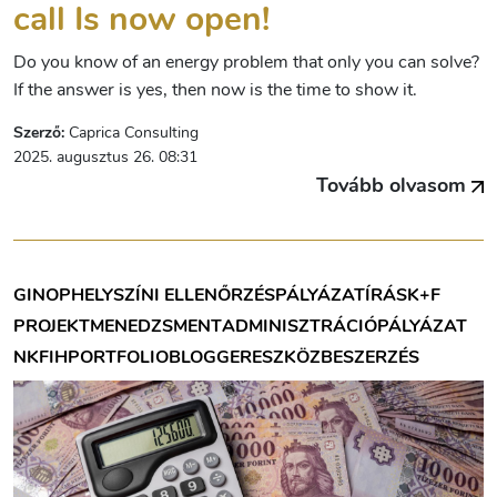
call Is now open!
Do you know of an energy problem that only you can solve?
If the answer is yes, then now is the time to show it.
Szerző:
Caprica Consulting
2025. augusztus 26. 08:31
Tovább olvasom
GINOP
HELYSZÍNI ELLENŐRZÉS
PÁLYÁZATÍRÁS
K+F
PROJEKTMENEDZSMENT
ADMINISZTRÁCIÓ
PÁLYÁZAT
NKFIH
PORTFOLIOBLOGGER
ESZKÖZBESZERZÉS