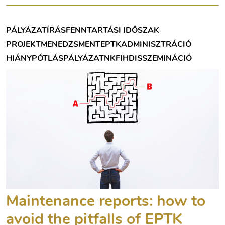
PÁLYÁZATÍRÁS
FENNTARTÁSI IDŐSZAK
PROJEKTMENEDZSMENT
EPTK
ADMINISZTRÁCIÓ
HIÁNYPÓTLÁS
PÁLYÁZAT
NKFIH
DISSZEMINÁCIÓ
Maintenance reports: how to
avoid the pitfalls of EPTK