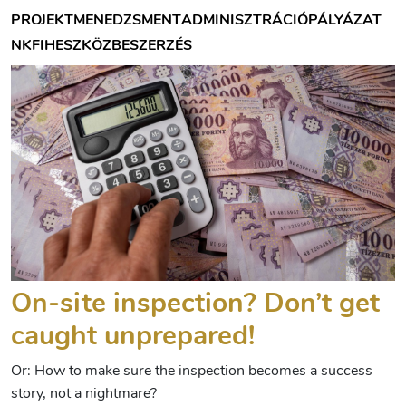
PROJEKTMENEDZSMENT
ADMINISZTRÁCIÓ
PÁLYÁZAT
NKFIH
ESZKÖZBESZERZÉS
On-site inspection? Don’t get
caught unprepared!
Or: How to make sure the inspection becomes a success
story, not a nightmare?