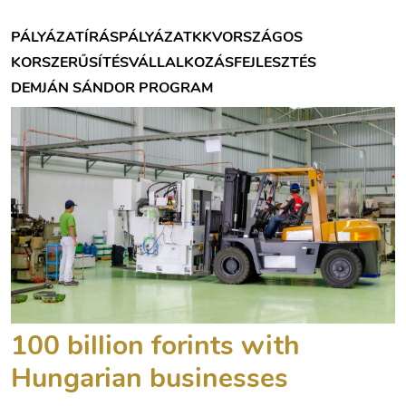
PÁLYÁZATÍRÁS
PÁLYÁZAT
KKV
ORSZÁGOS
KORSZERŰSÍTÉS
VÁLLALKOZÁSFEJLESZTÉS
DEMJÁN SÁNDOR PROGRAM
100 billion forints with
Hungarian businesses