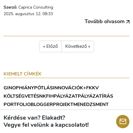
Szerző:
Caprica Consulting
2025. augusztus 12. 08:33
Tovább olvasom
« Előző
Következő »
KIEMELT CÍMKÉK
GINOP
HIÁNYPÓTLÁS
INNOVÁCIÓ
K+F
KKV
KÖLTSÉGVETÉS
NKFIH
PÁLYÁZAT
PÁLYÁZATÍRÁS
PORTFOLIOBLOGGER
PROJEKTMENEDZSMENT
Kérdése van? Elakadt?
Vegye fel velünk a kapcsolatot!
KÖVESSEN MINKET!