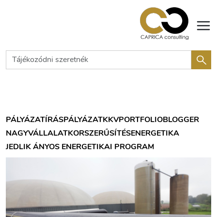
PÁLYÁZATÍRÁS
PÁLYÁZAT
KKV
PORTFOLIOBLOGGER
NAGYVÁLLALAT
KORSZERŰSÍTÉS
ENERGETIKA
JEDLIK ÁNYOS ENERGETIKAI PROGRAM