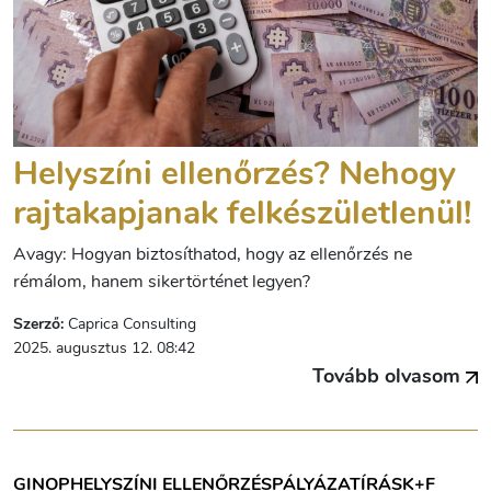
Helyszíni ellenőrzés? Nehogy
rajtakapjanak felkészületlenül!
Avagy: Hogyan biztosíthatod, hogy az ellenőrzés ne
rémálom, hanem sikertörténet legyen?
Szerző:
Caprica Consulting
2025. augusztus 12. 08:42
Tovább olvasom
GINOP
HELYSZÍNI ELLENŐRZÉS
PÁLYÁZATÍRÁS
K+F