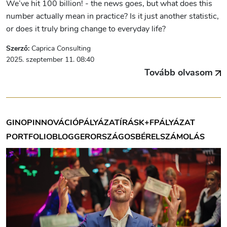
We’ve hit 100 billion! - the news goes, but what does this
number actually mean in practice? Is it just another statistic,
or does it truly bring change to everyday life?
Szerző:
Caprica Consulting
2025. szeptember 11. 08:40
Tovább olvasom
GINOP
INNOVÁCIÓ
PÁLYÁZATÍRÁS
K+F
PÁLYÁZAT
PORTFOLIOBLOGGER
ORSZÁGOS
BÉRELSZÁMOLÁS