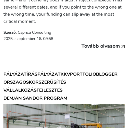
several different dates, and if you point to the wrong one at
the wrong time, your funding can slip away at the most
critical moment.
Szerző:
Caprica Consulting
2025. szeptember 16. 09:58
Tovább olvasom
PÁLYÁZATÍRÁS
PÁLYÁZAT
KKV
PORTFOLIOBLOGGER
ORSZÁGOS
KORSZERŰSÍTÉS
VÁLLALKOZÁSFEJLESZTÉS
DEMJÁN SÁNDOR PROGRAM