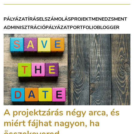
PÁLYÁZATÍRÁS
ELSZÁMOLÁS
PROJEKTMENEDZSMENT
ADMINISZTRÁCIÓ
PÁLYÁZAT
PORTFOLIOBLOGGER
A projektzárás négy arca, és
miért fájhat nagyon, ha