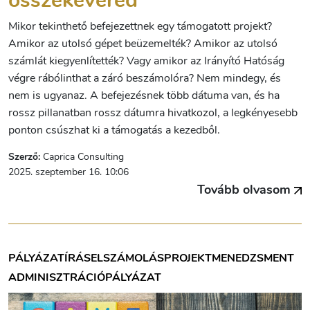
összekevered
Mikor tekinthető befejezettnek egy támogatott projekt?
Amikor az utolsó gépet beüzemelték? Amikor az utolsó
számlát kiegyenlítették? Vagy amikor az Irányító Hatóság
végre rábólinthat a záró beszámolóra? Nem mindegy, és
nem is ugyanaz. A befejezésnek több dátuma van, és ha
rossz pillanatban rossz dátumra hivatkozol, a legkényesebb
ponton csúszhat ki a támogatás a kezedből.
Szerző:
Caprica Consulting
2025. szeptember 16. 10:06
Tovább olvasom
PÁLYÁZATÍRÁS
ELSZÁMOLÁS
PROJEKTMENEDZSMENT
ADMINISZTRÁCIÓ
PÁLYÁZAT