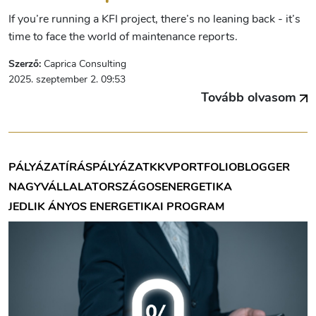
If you’re running a KFI project, there’s no leaning back - it’s
time to face the world of maintenance reports.
Szerző:
Caprica Consulting
2025. szeptember 2. 09:53
Tovább olvasom
PÁLYÁZATÍRÁS
PÁLYÁZAT
KKV
PORTFOLIOBLOGGER
NAGYVÁLLALAT
ORSZÁGOS
ENERGETIKA
JEDLIK ÁNYOS ENERGETIKAI PROGRAM