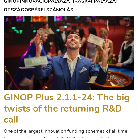
GINOP
INNOVÁCIÓ
PÁLYÁZATÍRÁS
K+F
PÁLYÁZAT
ORSZÁGOS
BÉRELSZÁMOLÁS
GINOP Plus 2.1.1-24: The big
twists of the returning R&D
call
One of the largest innovation funding schemes of all time