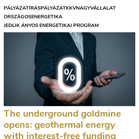
PÁLYÁZATÍRÁS
PÁLYÁZAT
KKV
NAGYVÁLLALAT
ORSZÁGOS
ENERGETIKA
JEDLIK ÁNYOS ENERGETIKAI PROGRAM
The underground goldmine
opens: geothermal energy
with interest-free funding