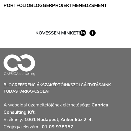
PORTFOLIOBLOGGER
PROJEKTMENEDZSMENT
KÖVESSEN MINKET!
BLOG
REFERENCIÁK
SZAKÉRTŐINK
SZOLGÁLTATÁSAINK
TUDÁSTÁR
KAPCSOLAT
A weboldal üzemeltetőjének elérhetősége:
Caprica
Consulting Kft.
Székhely:
1061 Budapest, Anker köz 2-4.
Cégjegyzékszám :
01 09 938957