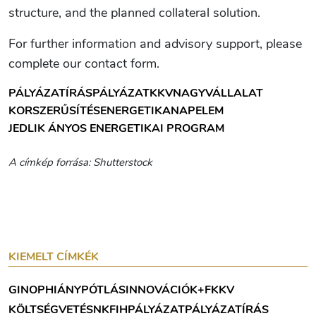
structure, and the planned collateral solution.
For further information and advisory support, please
complete our contact form.
PÁLYÁZATÍRÁS
PÁLYÁZAT
KKV
NAGYVÁLLALAT
KORSZERŰSÍTÉS
ENERGETIKA
NAPELEM
JEDLIK ÁNYOS ENERGETIKAI PROGRAM
A címkép forrása: Shutterstock
KIEMELT CÍMKÉK
GINOP
HIÁNYPÓTLÁS
INNOVÁCIÓ
K+F
KKV
KÖLTSÉGVETÉS
NKFIH
PÁLYÁZAT
PÁLYÁZATÍRÁS