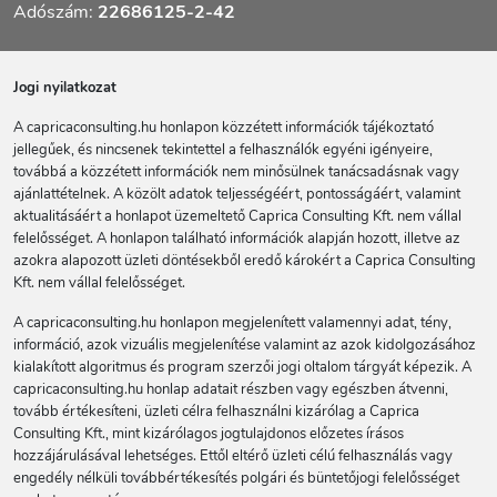
Adószám:
22686125-2-42
Jogi nyilatkozat
A capricaconsulting.hu honlapon közzétett információk tájékoztató
jellegűek, és nincsenek tekintettel a felhasználók egyéni igényeire,
továbbá a közzétett információk nem minősülnek tanácsadásnak vagy
ajánlattételnek. A közölt adatok teljességéért, pontosságáért, valamint
aktualitásáért a honlapot üzemeltető Caprica Consulting Kft. nem vállal
felelősséget. A honlapon található információk alapján hozott, illetve az
azokra alapozott üzleti döntésekből eredő károkért a Caprica Consulting
Kft. nem vállal felelősséget.
A capricaconsulting.hu honlapon megjelenített valamennyi adat, tény,
információ, azok vizuális megjelenítése valamint az azok kidolgozásához
kialakított algoritmus és program szerzői jogi oltalom tárgyát képezik. A
capricaconsulting.hu honlap adatait részben vagy egészben átvenni,
tovább értékesíteni, üzleti célra felhasználni kizárólag a Caprica
Consulting Kft., mint kizárólagos jogtulajdonos előzetes írásos
hozzájárulásával lehetséges. Ettől eltérő üzleti célú felhasználás vagy
engedély nélküli továbbértékesítés polgári és büntetőjogi felelősséget