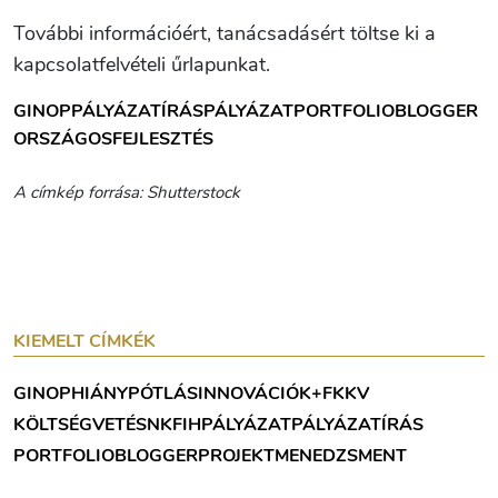
További információért, tanácsadásért töltse ki a
kapcsolatfelvételi űrlapunkat.
GINOP
PÁLYÁZATÍRÁS
PÁLYÁZAT
PORTFOLIOBLOGGER
ORSZÁGOS
FEJLESZTÉS
A címkép forrása: Shutterstock
KIEMELT CÍMKÉK
GINOP
HIÁNYPÓTLÁS
INNOVÁCIÓ
K+F
KKV
KÖLTSÉGVETÉS
NKFIH
PÁLYÁZAT
PÁLYÁZATÍRÁS
PORTFOLIOBLOGGER
PROJEKTMENEDZSMENT