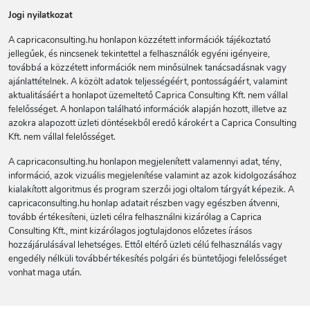
Jogi nyilatkozat
A capricaconsulting.hu honlapon közzétett információk tájékoztató
jellegűek, és nincsenek tekintettel a felhasználók egyéni igényeire,
továbbá a közzétett információk nem minősülnek tanácsadásnak vagy
ajánlattételnek. A közölt adatok teljességéért, pontosságáért, valamint
aktualitásáért a honlapot üzemeltető Caprica Consulting Kft. nem vállal
felelősséget. A honlapon található információk alapján hozott, illetve az
azokra alapozott üzleti döntésekből eredő károkért a Caprica Consulting
Kft. nem vállal felelősséget.
A capricaconsulting.hu honlapon megjelenített valamennyi adat, tény,
információ, azok vizuális megjelenítése valamint az azok kidolgozásához
kialakított algoritmus és program szerzői jogi oltalom tárgyát képezik. A
capricaconsulting.hu honlap adatait részben vagy egészben átvenni,
tovább értékesíteni, üzleti célra felhasználni kizárólag a Caprica
Consulting Kft., mint kizárólagos jogtulajdonos előzetes írásos
hozzájárulásával lehetséges. Ettől eltérő üzleti célú felhasználás vagy
engedély nélküli továbbértékesítés polgári és büntetőjogi felelősséget
vonhat maga után.