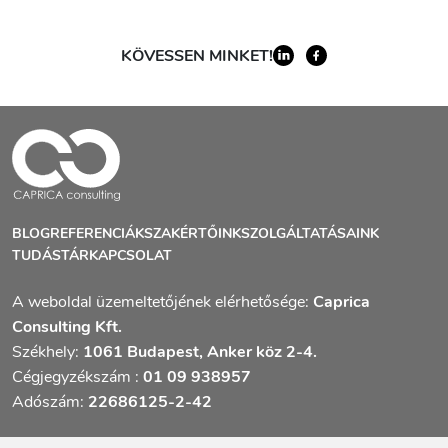
KÖVESSEN MINKET!
BLOG
REFERENCIÁK
SZAKÉRTŐINK
SZOLGÁLTATÁSAINK
TUDÁSTÁR
KAPCSOLAT
A weboldal üzemeltetőjének elérhetősége:
Caprica
Consulting Kft.
Székhely:
1061 Budapest, Anker köz 2-4.
Cégjegyzékszám :
01 09 938957
Adószám:
22686125-2-42