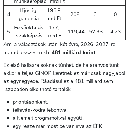
munkaerőpiac
mrd Ft
Ifjúsági
196,9
4.
208
0
0
garancia
mrd Ft
Felsőoktatás,
177,1
5.
119,44
52,93
4,73
szakképzés
mrd Ft
Ami a választások utáni két évre, 2026–2027-re
marad: összesen kb.
481 milliárd forint
.
Ez első hallásra soknak tűnhet, de ha arányosítunk,
akkor a teljes GINOP keretnek ez már csak nagyjából
az egynegyede. Ráadásul ez a 481 milliárd sem
„szabadon elkölthető tartalék”:
prioritásonként,
felhívás-kódra lebontva,
a kiemelt programokkal együtt,
egy része már most be van írva az ÉFK