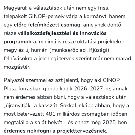
Magyarul: a választások után nem egy friss,
telepakolt GINOP-persely várja a kormányt, hanem
egy
előre felcímkézett csomag
, amelynek döntő
része
vállalkozásfejlesztési és innovációs
programok
ra, minimális része oktatási projektekre
megy és új humán (munkaerőpiaci, ifjúsági)
felhívásokra a jelenlegi tervek szerint már nem marad
mozgástér.
Pályázói szemmel ez azt jelenti, hogy aki GINOP
Plusz forrásban gondolkodik 2026–2027-re, annak
nem érdemes abban bízni, hogy a választások után
„újranyitják” a kasszát. Sokkal inkább abban, hogy a
most betervezett 481 milliárdos csomagban időben
megtalálja a saját helyét – és ehhez még 2025-ben
érdemes nekifogni a projekttervezésnek
.