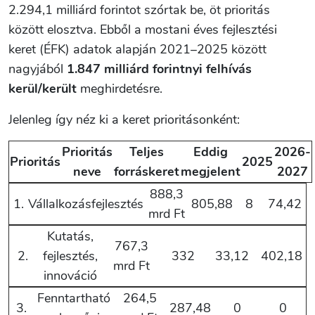
2.294,1 milliárd forintot szórtak be, öt prioritás
között elosztva. Ebből a mostani éves fejlesztési
keret (ÉFK) adatok alapján 2021–2025 között
nagyjából
1.847 milliárd forintnyi felhívás
kerül/került
meghirdetésre.
Jelenleg így néz ki a keret prioritásonként:
Prioritás
Teljes
Eddig
2026-
Prioritás
2025
neve
forráskeret
megjelent
2027
888,3
1.
Vállalkozásfejlesztés
805,88
8
74,42
mrd Ft
Kutatás,
767,3
2.
fejlesztés,
332
33,12
402,18
mrd Ft
innováció
Fenntartható
264,5
3.
287,48
0
0