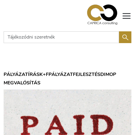
PÁLYÁZATÍRÁS
K+F
PÁLYÁZAT
FEJLESZTÉS
DIMOP
MEGVALÓSÍTÁS