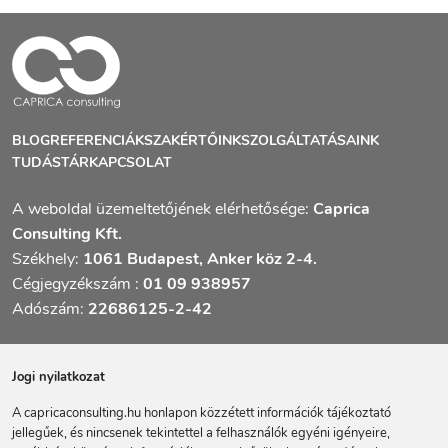
BLOG
REFERENCIÁK
SZAKÉRTŐINK
SZOLGÁLTATÁSAINK
TUDÁSTÁR
KAPCSOLAT
A weboldal üzemeltetőjének elérhetősége:
Caprica
Consulting Kft.
Székhely:
1061 Budapest, Anker köz 2-4.
Cégjegyzékszám :
01 09 938957
Adószám:
22686125-2-42
Jogi nyilatkozat
A capricaconsulting.hu honlapon közzétett információk tájékoztató
jellegűek, és nincsenek tekintettel a felhasználók egyéni igényeire,