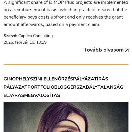
A significant share of DIMOP Plus projects are implemented
on a reimbursement basis, which in practice means that the
beneficiary pays costs upfront and only receives the grant
amount afterwards, based on a payment claim.
Szerző:
Caprica Consulting
2026. február 10. 10:29
Tovább olvasom
GINOP
HELYSZÍNI ELLENŐRZÉS
PÁLYÁZATÍRÁS
PÁLYÁZAT
PORTFOLIOBLOGGER
SZABÁLYTALANSÁG
ELJÁRÁS
MEGVALÓSÍTÁS