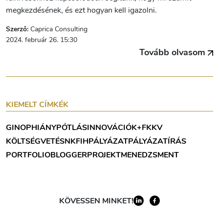
megkezdésének, és ezt hogyan kell igazolni.
Szerző:
Caprica Consulting
2024. február 26. 15:30
Tovább olvasom
KIEMELT CÍMKÉK
GINOP
HIÁNYPÓTLÁS
INNOVÁCIÓ
K+F
KKV
KÖLTSÉGVETÉS
NKFIH
PÁLYÁZAT
PÁLYÁZATÍRÁS
PORTFOLIOBLOGGER
PROJEKTMENEDZSMENT
KÖVESSEN MINKET!