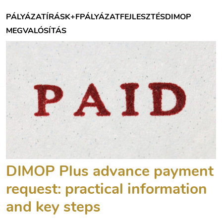
PÁLYÁZATÍRÁS
K+F
PÁLYÁZAT
FEJLESZTÉS
DIMOP
MEGVALÓSÍTÁS
DIMOP Plus advance payment
request: practical information
and key steps