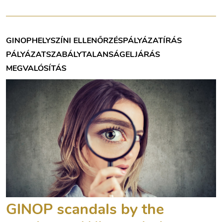
GINOP
HELYSZÍNI ELLENŐRZÉS
PÁLYÁZATÍRÁS
PÁLYÁZAT
SZABÁLYTALANSÁG
ELJÁRÁS
MEGVALÓSÍTÁS
GINOP scandals by the