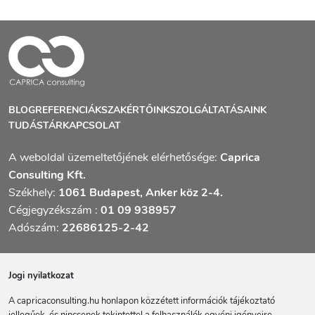
BLOG
REFERENCIÁK
SZAKÉRTŐINK
SZOLGÁLTATÁSAINK
TUDÁSTÁR
KAPCSOLAT
A weboldal üzemeltetőjének elérhetősége:
Caprica
Consulting Kft.
Székhely:
1061 Budapest, Anker köz 2-4.
Cégjegyzékszám :
01 09 938957
Adószám:
22686125-2-42
Jogi nyilatkozat
A capricaconsulting.hu honlapon közzétett információk tájékoztató