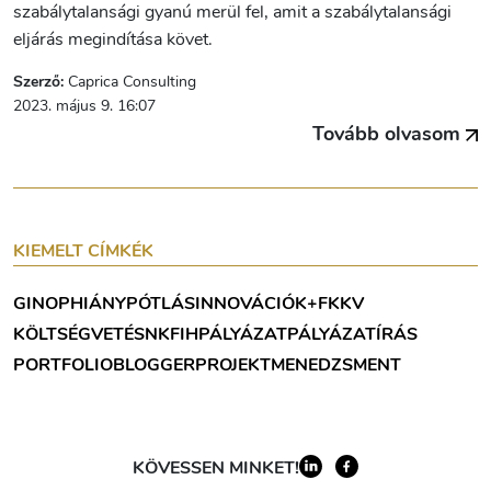
szabálytalansági gyanú merül fel, amit a szabálytalansági
eljárás megindítása követ.
Szerző:
Caprica Consulting
2023. május 9. 16:07
Tovább olvasom
KIEMELT CÍMKÉK
GINOP
HIÁNYPÓTLÁS
INNOVÁCIÓ
K+F
KKV
KÖLTSÉGVETÉS
NKFIH
PÁLYÁZAT
PÁLYÁZATÍRÁS
PORTFOLIOBLOGGER
PROJEKTMENEDZSMENT
KÖVESSEN MINKET!