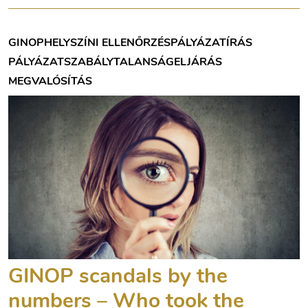
GINOP
HELYSZÍNI ELLENŐRZÉS
PÁLYÁZATÍRÁS
PÁLYÁZAT
SZABÁLYTALANSÁG
ELJÁRÁS
MEGVALÓSÍTÁS
GINOP scandals by the
numbers – Who took the