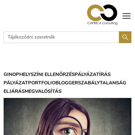
GINOP
HELYSZÍNI ELLENŐRZÉS
PÁLYÁZATÍRÁS
PÁLYÁZAT
PORTFOLIOBLOGGER
SZABÁLYTALANSÁG
ELJÁRÁS
MEGVALÓSÍTÁS