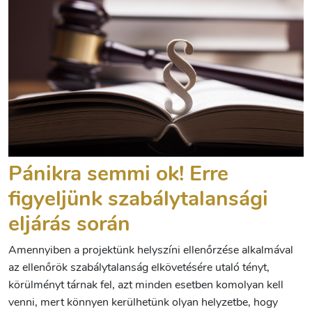
Pánikra semmi ok! Erre
figyeljünk szabálytalansági
eljárás során
Amennyiben a projektünk helyszíni ellenőrzése alkalmával
az ellenőrök szabálytalanság elkövetésére utaló tényt,
körülményt tárnak fel, azt minden esetben komolyan kell
venni, mert könnyen kerülhetünk olyan helyzetbe, hogy