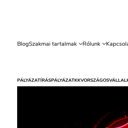
Blog
Szakmai tartalmak
Rólunk
Kapcsol
PÁLYÁZATÍRÁS
PÁLYÁZAT
KKV
ORSZÁGOS
VÁLLAL