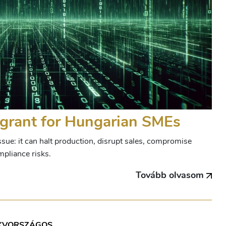
grant for Hungarian SMEs
ssue: it can halt production, disrupt sales, compromise
mpliance risks.
Tovább olvasom
KV
ORSZÁGOS