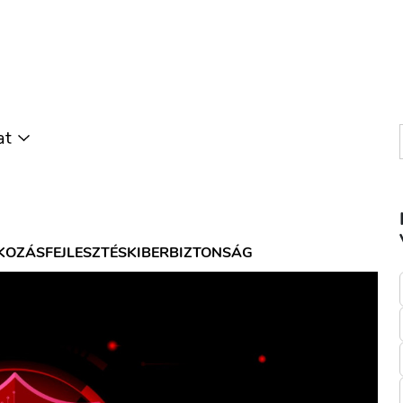
at
KOZÁSFEJLESZTÉS
KIBERBIZTONSÁG