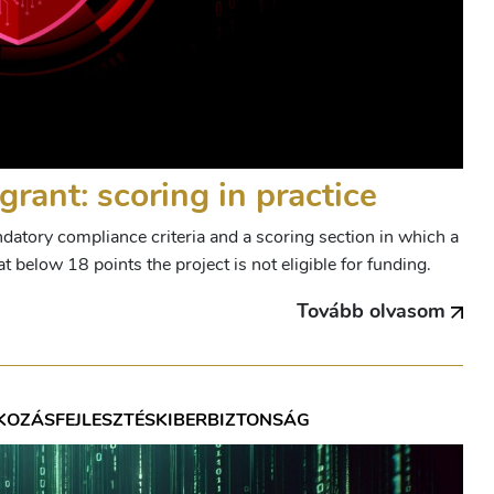
rant: scoring in practice
datory compliance criteria and a scoring section in which a
at below 18 points the project is not eligible for funding.
Tovább olvasom
KOZÁSFEJLESZTÉS
KIBERBIZTONSÁG