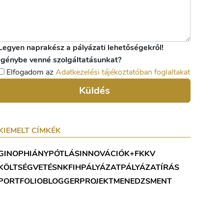
Legyen naprakész a pályázati lehetőségekről!
Igénybe venné szolgáltatásunkat?
Elfogadom az
Adatkezelési tájékoztatóban foglaltakat
Küldés
KIEMELT CÍMKÉK
GINOP
HIÁNYPÓTLÁS
INNOVÁCIÓ
K+F
KKV
KÖLTSÉGVETÉS
NKFIH
PÁLYÁZAT
PÁLYÁZATÍRÁS
PORTFOLIOBLOGGER
PROJEKTMENEDZSMENT