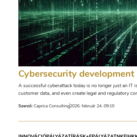
Cybersecurity development 
A successful cyberattack today is no longer just an IT i
customer data, and even create legal and regulatory co
Szerző:
Caprica Consulting
2026. február 24. 09:10
INNOVÁCIÓ
PÁLYÁZATÍRÁS
K+F
PÁLYÁZAT
NKFIH
K