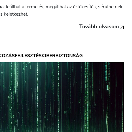
leállhat a termelés, megállhat az értékesítés, sérülhetnek
s keletkezhet.
Tovább olvasom
KOZÁSFEJLESZTÉS
KIBERBIZTONSÁG