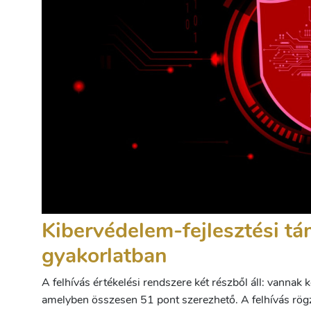
Kibervédelem-fejlesztési t
gyakorlatban
A felhívás értékelési rendszere két részből áll: vannak
amelyben összesen 51 pont szerezhető. A felhívás rögzí