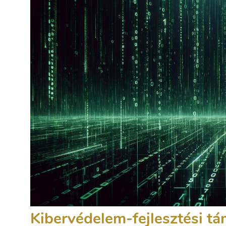
Kibervédelem-fejlesztési t