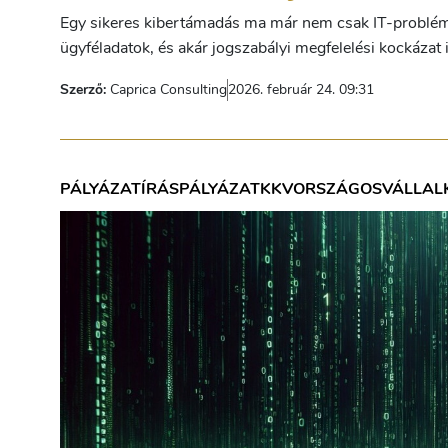
Egy sikeres kibertámadás ma már nem csak IT-probléma: 
ügyféladatok, és akár jogszabályi megfelelési kockázat i
Szerző:
Caprica Consulting
2026. február 24. 09:31
PÁLYÁZATÍRÁS
PÁLYÁZAT
KKV
ORSZÁGOS
VÁLLAL