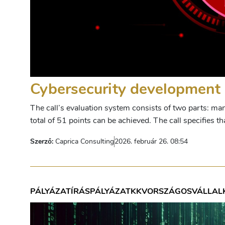
Cybersecurity development g
The call’s evaluation system consists of two parts: man
total of 51 points can be achieved. The call specifies th
Szerző:
Caprica Consulting
2026. február 26. 08:54
PÁLYÁZATÍRÁS
PÁLYÁZAT
KKV
ORSZÁGOS
VÁLLAL