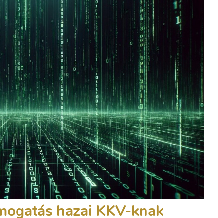
ámogatás hazai KKV-knak