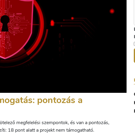
ámogatás: pontozás a
 kötelező megfelelési szempontok, és van a pontozás,
ti: 18 pont alatt a projekt nem támogatható.