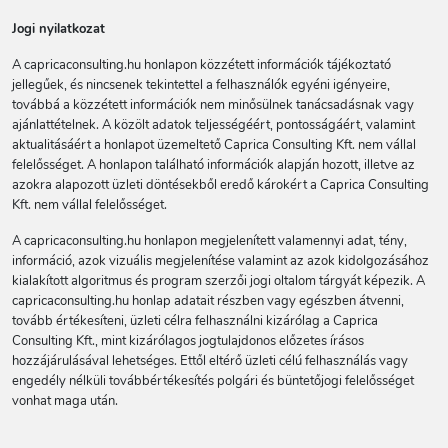
Jogi nyilatkozat
A capricaconsulting.hu honlapon közzétett információk tájékoztató
jellegűek, és nincsenek tekintettel a felhasználók egyéni igényeire,
továbbá a közzétett információk nem minősülnek tanácsadásnak vagy
ajánlattételnek. A közölt adatok teljességéért, pontosságáért, valamint
aktualitásáért a honlapot üzemeltető Caprica Consulting Kft. nem vállal
felelősséget. A honlapon található információk alapján hozott, illetve az
azokra alapozott üzleti döntésekből eredő károkért a Caprica Consulting
Kft. nem vállal felelősséget.
A capricaconsulting.hu honlapon megjelenített valamennyi adat, tény,
információ, azok vizuális megjelenítése valamint az azok kidolgozásához
kialakított algoritmus és program szerzői jogi oltalom tárgyát képezik. A
capricaconsulting.hu honlap adatait részben vagy egészben átvenni,
tovább értékesíteni, üzleti célra felhasználni kizárólag a Caprica
Consulting Kft., mint kizárólagos jogtulajdonos előzetes írásos
hozzájárulásával lehetséges. Ettől eltérő üzleti célú felhasználás vagy
engedély nélküli továbbértékesítés polgári és büntetőjogi felelősséget
vonhat maga után.