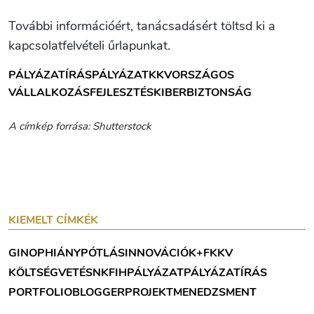
További információért, tanácsadásért töltsd ki a
kapcsolatfelvételi űrlapunkat.
PÁLYÁZATÍRÁS
PÁLYÁZAT
KKV
ORSZÁGOS
VÁLLALKOZÁSFEJLESZTÉS
KIBERBIZTONSÁG
A címkép forrása: Shutterstock
KIEMELT CÍMKÉK
GINOP
HIÁNYPÓTLÁS
INNOVÁCIÓ
K+F
KKV
KÖLTSÉGVETÉS
NKFIH
PÁLYÁZAT
PÁLYÁZATÍRÁS
PORTFOLIOBLOGGER
PROJEKTMENEDZSMENT