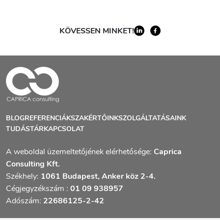
KÖVESSEN MINKET!
BLOG
REFERENCIÁK
SZAKÉRTŐINK
SZOLGÁLTATÁSAINK
TUDÁSTÁR
KAPCSOLAT
A weboldal üzemeltetőjének elérhetősége:
Caprica
Consulting Kft.
Székhely:
1061 Budapest, Anker köz 2-4.
Cégjegyzékszám :
01 09 938957
Adószám:
22686125-2-42