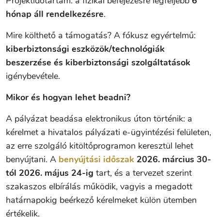
Projektidőtartam: a fizikai befejezésre legfeljebb
6
hónap áll rendelkezésre
.
Mire költhető a támogatás? A fókusz egyértelmű:
kiberbiztonsági eszközök/technológiák
beszerzése és kiberbiztonsági szolgáltatások
igénybevétele.
Mikor és hogyan lehet beadni?
A pályázat beadása elektronikus úton történik: a
kérelmet a hivatalos pályázati e-ügyintézési felületen,
az erre szolgáló kitöltőprogramon keresztül lehet
benyújtani. A
benyújtási időszak
2026. március 30-
tól 2026. május 24-ig
tart, és a tervezet szerint
szakaszos elbírálás működik, vagyis a megadott
határnapokig beérkező kérelmeket külön ütemben
értékelik.