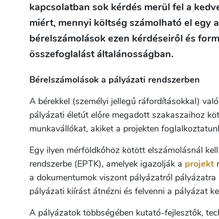
kapcsolatban sok kérdés merül fel a ked
miért, mennyi költség számolható el egy 
bérelszámolások ezen kérdéseiről és formai
összefoglalást általánosságban.
Bérelszámolások a pályázati rendszerben
A bérekkel (személyi jellegű ráfordításokkal) va
pályázati életút előre megadott szakaszaihoz kö
munkavállókat, akiket a projekten foglalkoztatun
Egy ilyen mérföldkőhöz kötött elszámolásnál kel
rendszerbe (EPTK), amelyek igazolják a
projekt
m
a dokumentumok viszont pályázatról pályázatra
pályázati kiírást átnézni és felvenni a pályázat k
A pályázatok többségében kutató-fejlesztők, te