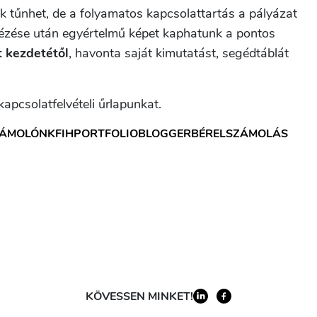
k tűnhet, de a folyamatos kapcsolattartás a pályázat
nézése után egyértelmű képet kaphatunk a pontos
t kezdetétől
, havonta saját kimutatást, segédtáblát
kapcsolatfelvételi űrlapunkat.
ZÁMOLÓ
NKFIH
PORTFOLIOBLOGGER
BÉRELSZÁMOLÁS
KÖVESSEN MINKET!