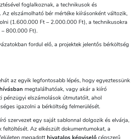
esztésével foglalkoznak, a technikusok és
 Az elszámolható bér mértéke kiírásonként változik,
molni (1.600.000 Ft – 2.000.000 Ft), a technikusokra
 – 800.000 Ft).
ázatokban fordul elő, a projektek jelentős bérköltség
ehát az egyik legfontosabb lépés, hogy egyeztessünk
lhívásban
megtalálhatóak, vagy akár a kiíró
ti pénzügyi elszámolások útmutatóit, ahol
éges igazolni a bérköltség felmerülését.
ó szervezet egy saját sablonnal dolgozik és elvárja,
feltöltését. Az elkészült dokumentumokat, a
 felületen megadott
hivatalos képviselő
cégszerű