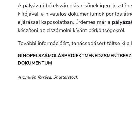
A pályázati bérelszámolás elsőnek igen ijesztőne
kiírójával, a hivatalos dokumentumok pontos át
eljárással kapcsolatban. Érdemes már a
pályáza
készíteni az elszámolni kívánt bérköltségekről.
További információért, tanácsadásért töltse ki a 
GINOP
ELSZÁMOLÁS
PROJEKTMENEDZSMENT
BES
DOKUMENTUM
A címkép forrása: Shutterstock