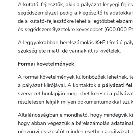
A kutató-fejlesztők, akik a pályázat lényegi fejl
segédszemélyzet pedig a kiegészítő feladatokkal.
de a kutató-fejlesztőkre lehet a legtöbbet elszá
és segédszemélyzetekre kevesebbet (600.000 Ft
A leggyakrabban bérelszámolás
K+F
témájú pály
szükséglete miatt, de vannak itt is kivételek.
Formai követelmények
A formai követelmények különbözőek lehetnek, t
a pályázat kiírójával. A kontaktok a
pályázati fe
szervezet honlapján meg lehet keresni a pályáza
részletesen leírják milyen dokumentumokkal szüks
Általánosságban elmondható, hogy mindegyik kiír
hogy abban végezzük a bérelszámolás adatainak 
pénzügyi összesítőt minden esetben a pályázati