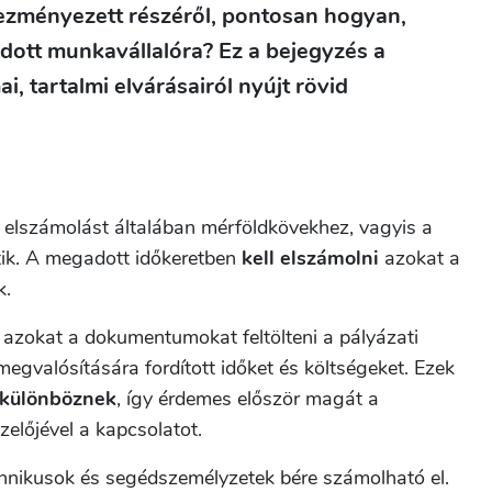
vezményezett részéről, pontosan hogyan,
adott munkavállalóra? Ez a bejegyzés a
, tartalmi elvárásairól nyújt rövid
ló elszámolást általában mérföldkövekhez, vagyis a
tik. A megadott időkeretben
kell elszámolni
azokat a
k.
l azokat a dokumentumokat feltölteni a pályázati
egvalósítására fordított időket és költségeket. Ezek
különböznek
, így érdemes először magát a
ezelőjével a kapcsolatot.
chnikusok és segédszemélyzetek bére számolható el.