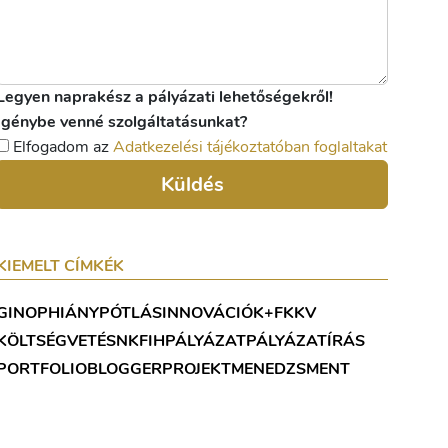
Legyen naprakész a pályázati lehetőségekről!
Igénybe venné szolgáltatásunkat?
Elfogadom az
Adatkezelési tájékoztatóban foglaltakat
Küldés
KIEMELT CÍMKÉK
GINOP
HIÁNYPÓTLÁS
INNOVÁCIÓ
K+F
KKV
KÖLTSÉGVETÉS
NKFIH
PÁLYÁZAT
PÁLYÁZATÍRÁS
PORTFOLIOBLOGGER
PROJEKTMENEDZSMENT