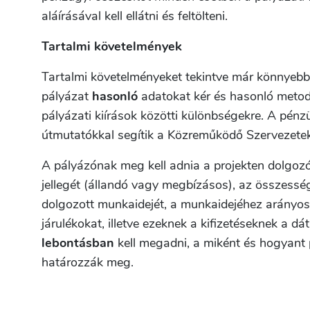
aláírásával kell ellátni és feltölteni.
Tartalmi követelmények
Tartalmi követelményeket tekintve már könnyeb
pályázat
hasonló
adatokat kér és hasonló metodi
pályázati kiírások közötti különbségekre. A pénzü
útmutatókkal segítik a Közreműködő Szervezetek
A pályázónak meg kell adnia a projekten dolgoz
jellegét (állandó vagy megbízásos), az összesség
dolgozott munkaidejét, a munkaidejéhez arányos
járulékokat, illetve ezeknek a kifizetéseknek a 
lebontásban
kell megadni, a miként és hogyant
határozzák meg.