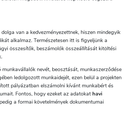
b dolga van a kedvezményezettnek, hiszen mindegyik
kát alkalmaz. Természetesen itt is figyeljünk a
gyi összesítők, beszámolók összeállítását kitöltési
.
ó munkavállalók nevét, beosztását, munkaszerződése
ében ledolgozott munkaidejét, ezen belül a projekten
ított pályázatban elszámolni kívánt munkabért és
dátumait. Fontos, hogy ezeket az adatokat
havi
 pedig a formai követelmények dokumentumai