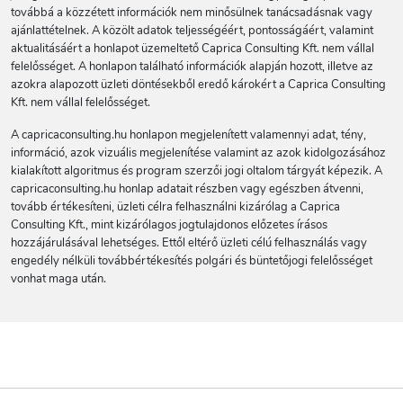
továbbá a közzétett információk nem minősülnek tanácsadásnak vagy
ajánlattételnek. A közölt adatok teljességéért, pontosságáért, valamint
aktualitásáért a honlapot üzemeltető Caprica Consulting Kft. nem vállal
felelősséget. A honlapon található információk alapján hozott, illetve az
azokra alapozott üzleti döntésekből eredő károkért a Caprica Consulting
Kft. nem vállal felelősséget.
A capricaconsulting.hu honlapon megjelenített valamennyi adat, tény,
információ, azok vizuális megjelenítése valamint az azok kidolgozásához
kialakított algoritmus és program szerzői jogi oltalom tárgyát képezik. A
capricaconsulting.hu honlap adatait részben vagy egészben átvenni,
tovább értékesíteni, üzleti célra felhasználni kizárólag a Caprica
Consulting Kft., mint kizárólagos jogtulajdonos előzetes írásos
hozzájárulásával lehetséges. Ettől eltérő üzleti célú felhasználás vagy
engedély nélküli továbbértékesítés polgári és büntetőjogi felelősséget
vonhat maga után.