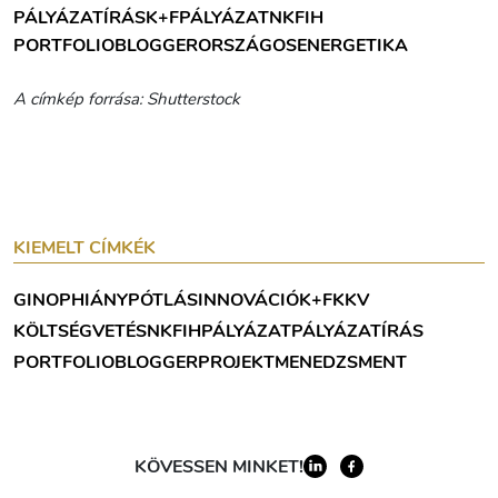
PÁLYÁZATÍRÁS
K+F
PÁLYÁZAT
NKFIH
PORTFOLIOBLOGGER
ORSZÁGOS
ENERGETIKA
A címkép forrása: Shutterstock
KIEMELT CÍMKÉK
GINOP
HIÁNYPÓTLÁS
INNOVÁCIÓ
K+F
KKV
KÖLTSÉGVETÉS
NKFIH
PÁLYÁZAT
PÁLYÁZATÍRÁS
PORTFOLIOBLOGGER
PROJEKTMENEDZSMENT
KÖVESSEN MINKET!