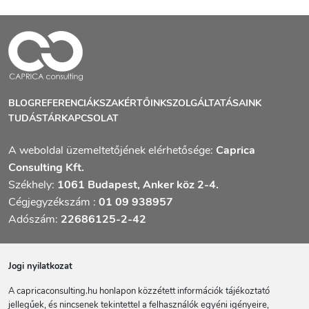
BLOG
REFERENCIÁK
SZAKÉRTŐINK
SZOLGÁLTATÁSAINK
TUDÁSTÁR
KAPCSOLAT
A weboldal üzemeltetőjének elérhetősége:
Caprica
Consulting Kft.
Székhely:
1061 Budapest, Anker köz 2-4.
Cégjegyzékszám :
01 09 938957
Adószám:
22686125-2-42
Jogi nyilatkozat
A capricaconsulting.hu honlapon közzétett információk tájékoztató
jellegűek, és nincsenek tekintettel a felhasználók egyéni igényeire,