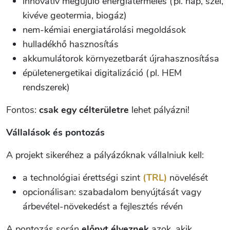
innovatív megújuló energiatermelés (pl. nap, szél,
kivéve geotermia, biogáz)
nem-kémiai energiatárolási megoldások
hulladékhő hasznosítás
akkumulátorok környezetbarát újrahasznosítása
épületenergetikai digitalizáció (pl. HEM
rendszerek)
Fontos:
csak egy célterületre
lehet pályázni!
Vállalások és pontozás
A projekt sikeréhez a pályázóknak vállalniuk kell:
a technológiai érettségi szint
(TRL)
növelését
opcionálisan: szabadalom benyújtását vagy
árbevétel-növekedést a fejlesztés révén
A pontozás során
előnyt élveznek
azok, akik